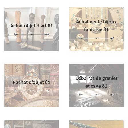
Achat vente bijoux
Achat objet d'art 81
fantaisie 81
Débarras de grenier
Rachat d'objet 81
et cave 81