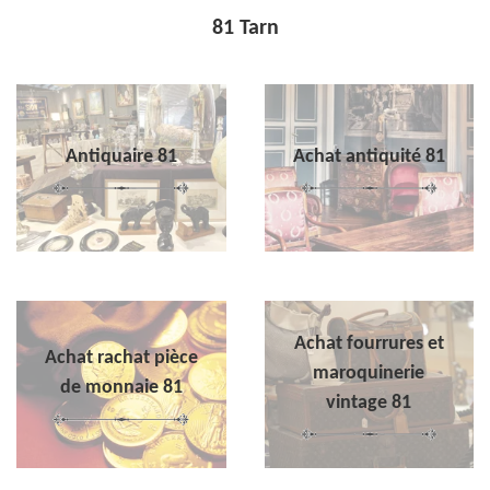
81 Tarn
Antiquaire 81
Achat antiquité 81
Achat fourrures et
Achat rachat pièce
maroquinerie
de monnaie 81
vintage 81