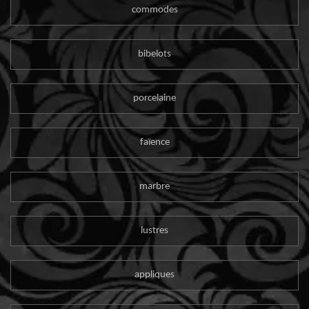
commodes
bibelots
porcelaine
faïence
marbre
lustres
appliques