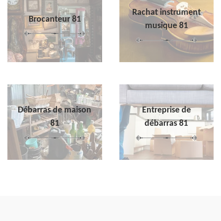
Rachat instrument
Brocanteur 81
musique 81
Débarras de maison
Entreprise de
81
débarras 81