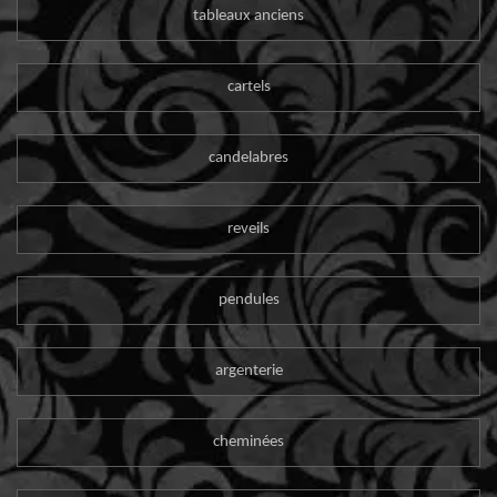
tableaux anciens
cartels
candelabres
reveils
pendules
argenterie
cheminées