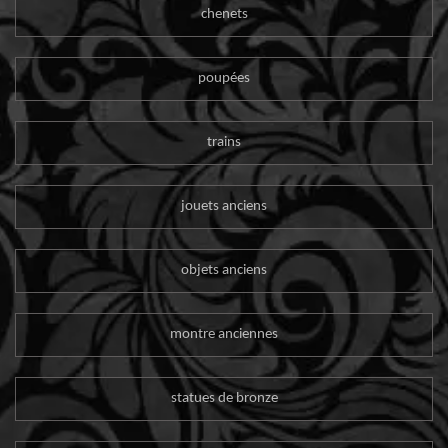
chenets
poupées
trains
jouets anciens
objets anciens
montre anciennes
statues de bronze