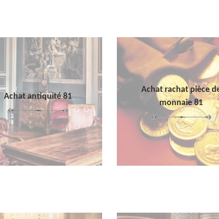
Achat rachat pièce d
Achat antiquité 81
monnaie 81