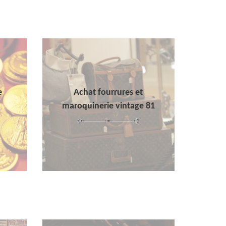
e
Achat fourrures et
maroquinerie vintage 81