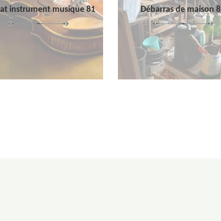
at instrument musique 81
Débarras de maison 8