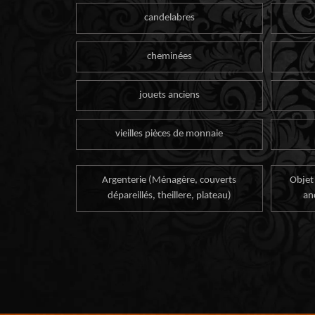
candelabres
cheminées
jouets anciens
vieilles pièces de monnaie
Argenterie (Ménagère, couverts
Objet
dépareillés, theillere, plateau)
an