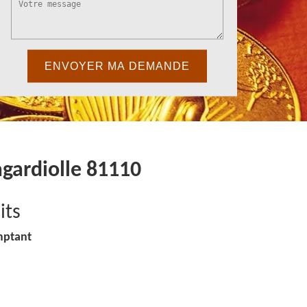
agardiolle 81110
its
mptant