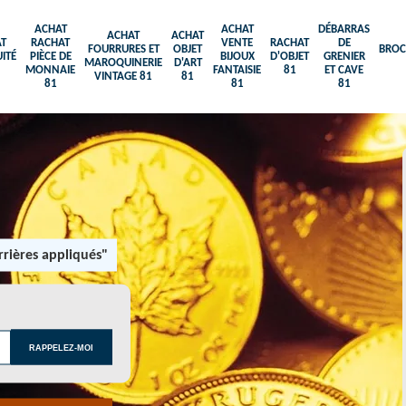
ACHAT
ACHAT
DÉBARRAS
ACHAT
ACHAT
T
RACHAT
VENTE
RACHAT
DE
FOURRURES ET
OBJET
BROC
ITÉ
PIÈCE DE
BIJOUX
D'OBJET
GRENIER
MAROQUINERIE
D'ART
MONNAIE
FANTAISIE
81
ET CAVE
VINTAGE 81
81
81
81
81
rières appliqués"