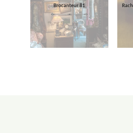
Brocanteur 81
Rach