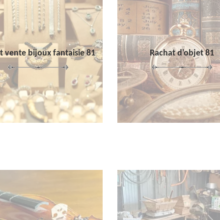
 vente bijoux fantaisie 81
Rachat d'objet 81