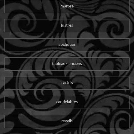
marbre
lustres
appliques
tableaux anciens
cartels
candelabres
reveils