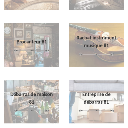
Rachat instrument
Brocanteur 81
musique 81
Débarras de maison
Entreprise de
81
débarras 81