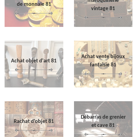
maroquinerie
de monnaie 81
vintage 81
Achat vente bijoux
Achat objet d'art 81
fantaisie 81
Débarras de grenier
Rachat d'objet 81
et cave 81