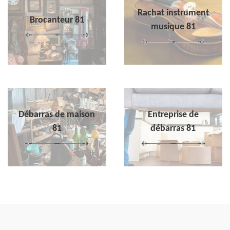
Rachat instrument
Brocanteur 81
musique 81
Débarras de maison
Entreprise de
81
débarras 81