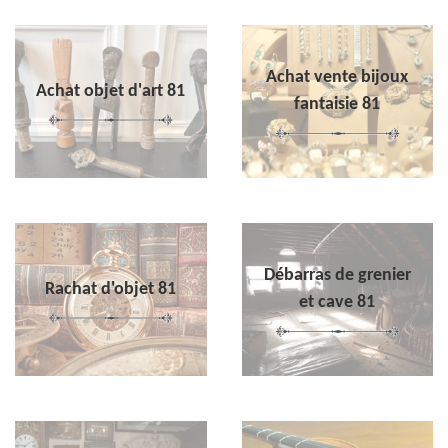
Achat vente bijoux
Achat objet d'art 81
fantaisie 81
Débarras de grenier
Rachat d'objet 81
et cave 81