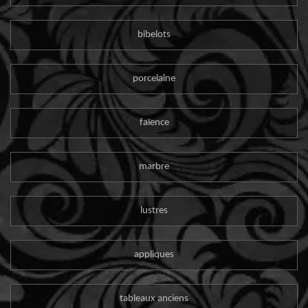
bibelots
porcelaine
faïence
marbre
lustres
appliques
tableaux anciens