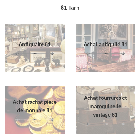
81 Tarn
Antiquaire 81
Achat antiquité 81
Achat fourrures et
Achat rachat pièce
maroquinerie
de monnaie 81
vintage 81