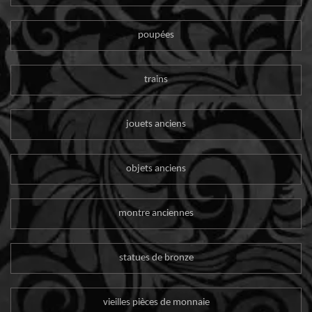
poupées
trains
jouets anciens
objets anciens
montre anciennes
statues de bronze
vieilles pièces de monnaie