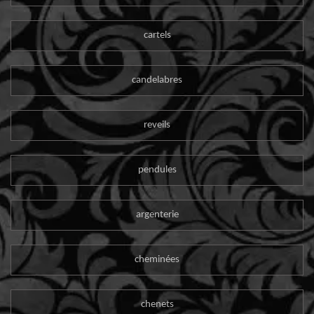
cartels
candelabres
reveils
pendules
argenterie
cheminées
chenets