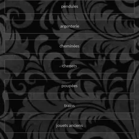
pendules
argenterie
cheminées
chenets
poupées
trains
jouets anciens