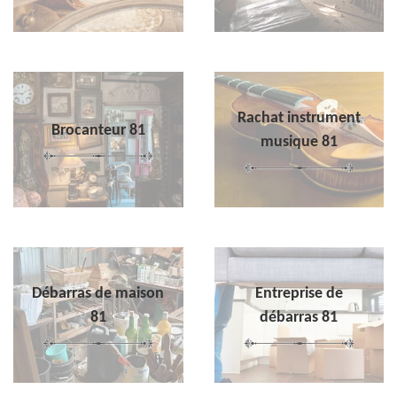
Rachat instrument
Brocanteur 81
musique 81
Débarras de maison
Entreprise de
81
débarras 81