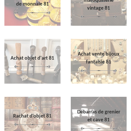
maroquinerie
de monnaie 81
vintage 81
Achat vente bijoux
Achat objet d'art 81
fantaisie 81
Débarras de grenier
Rachat d'objet 81
et cave 81