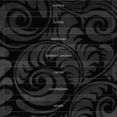
marbre
lustres
appliques
tableaux anciens
cartels
candelabres
reveils