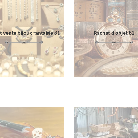
 vente bijoux fantaisie 81
Rachat d'objet 81