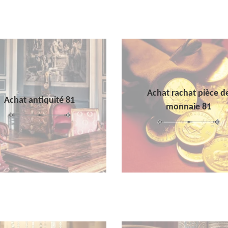
Achat rachat pièce d
Achat antiquité 81
monnaie 81