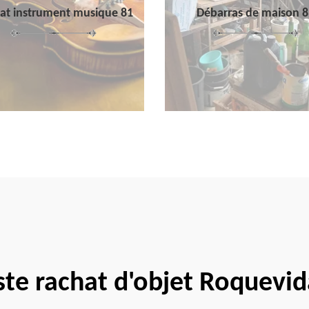
at instrument musique 81
Débarras de maison 8
ste rachat d'objet Roquevi