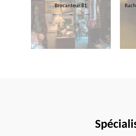
Brocanteur 81
Rach
Spéciali