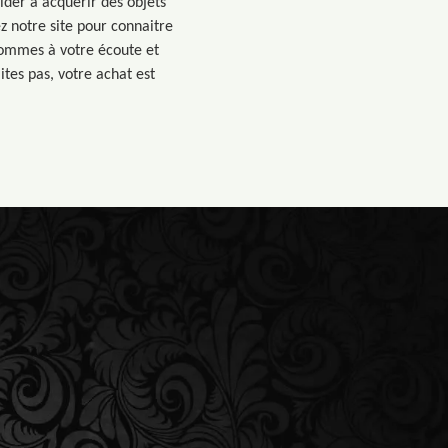
ider à acquérir des objets
z notre site pour connaitre
 sommes à votre écoute et
tes pas, votre achat est