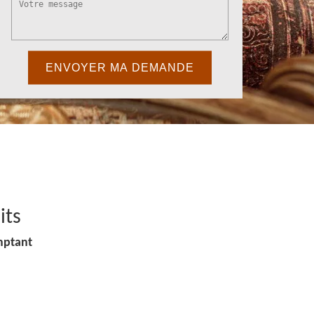
its
mptant