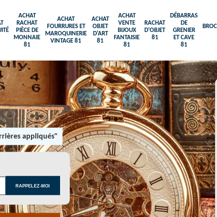
ACHAT
ACHAT
DÉBARRAS
ACHAT
ACHAT
T
RACHAT
VENTE
RACHAT
DE
FOURRURES ET
OBJET
BROC
ITÉ
PIÈCE DE
BIJOUX
D'OBJET
GRENIER
MAROQUINERIE
D'ART
MONNAIE
FANTAISIE
81
ET CAVE
VINTAGE 81
81
81
81
81
rières appliqués"