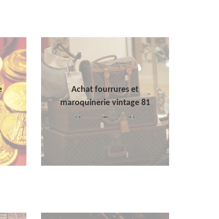
e
Achat fourrures et
maroquinerie vintage 81