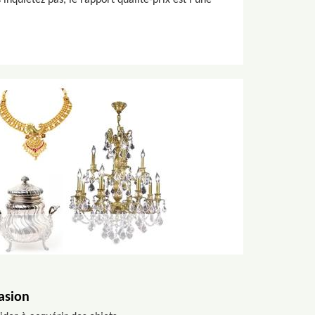
inquiétez pas, le rapport qualité-prix est l’une
asion