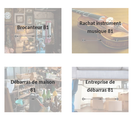
Rachat instrument
Brocanteur 81
musique 81
Débarras de maison
Entreprise de
81
débarras 81