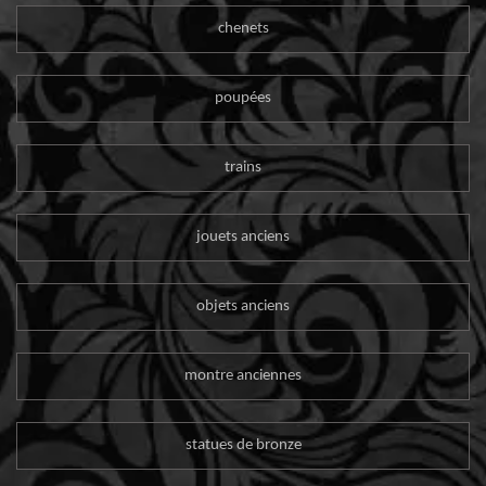
chenets
poupées
trains
jouets anciens
objets anciens
montre anciennes
statues de bronze