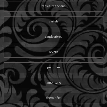
tableaux anciens
cartels
candelabres
reveils
pendules
argenterie
cheminées