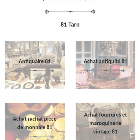
81 Tarn
Antiquaire 81
Achat antiquité 81
Achat fourrures et
Achat rachat pièce
maroquinerie
de monnaie 81
vintage 81