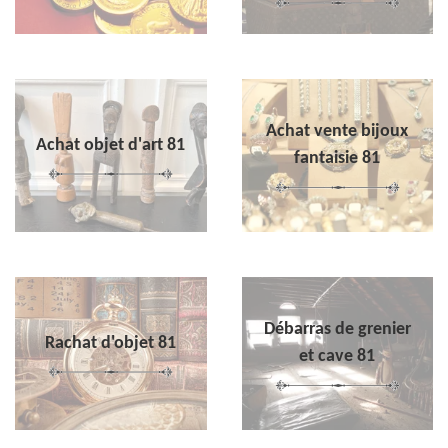
Achat vente bijoux
Achat objet d'art 81
fantaisie 81
Débarras de grenier
Rachat d'objet 81
et cave 81