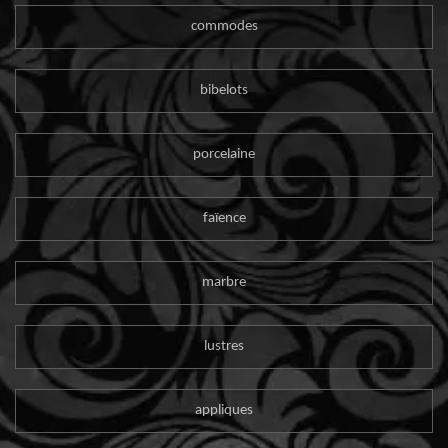
commodes
bibelots
porcelaine
faïence
marbre
lustres
appliques