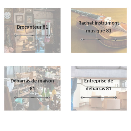
Rachat instrument
Brocanteur 81
musique 81
Débarras de maison
Entreprise de
81
débarras 81