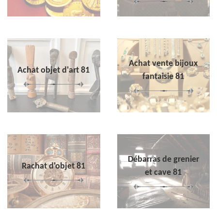
Achat vente bijoux
Achat objet d'art 81
fantaisie 81
Débarras de grenier
Rachat d'objet 81
et cave 81