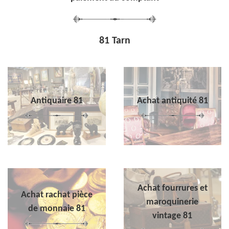
81 Tarn
Antiquaire 81
Achat antiquité 81
Achat fourrures et
Achat rachat pièce
maroquinerie
de monnaie 81
vintage 81