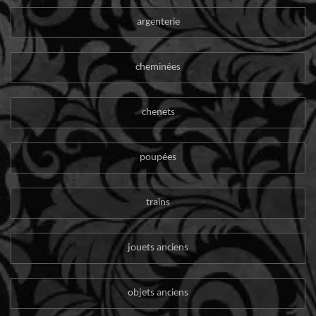
argenterie
cheminées
chenets
poupées
trains
jouets anciens
objets anciens