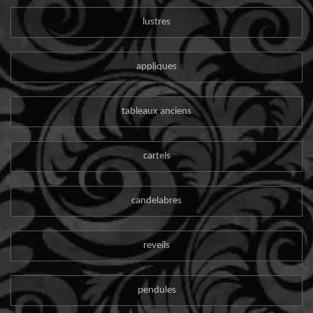
lustres
appliques
tableaux anciens
cartels
candelabres
reveils
pendules