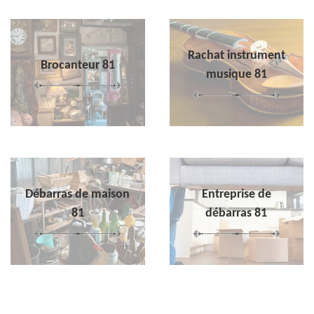
Rachat instrument
Brocanteur 81
musique 81
Débarras de maison
Entreprise de
81
débarras 81