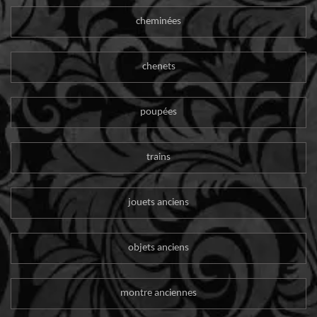
cheminées
chenets
poupées
trains
jouets anciens
objets anciens
montre anciennes