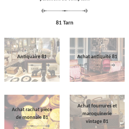
81 Tarn
Antiquaire 81
Achat antiquité 81
Achat fourrures et
Achat rachat pièce
maroquinerie
de monnaie 81
vintage 81