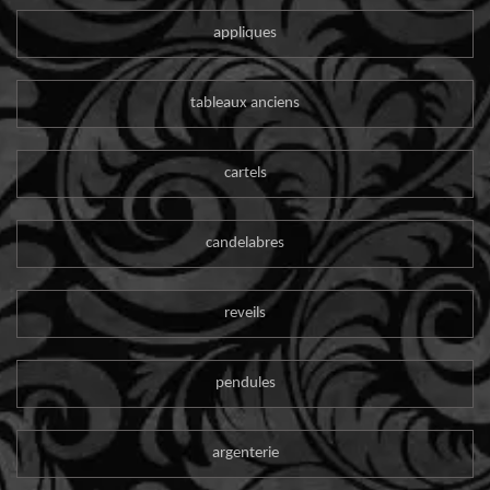
appliques
tableaux anciens
cartels
candelabres
reveils
pendules
argenterie