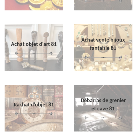
Achat vente bijoux
Achat objet d'art 81
fantaisie 81
Débarras de grenier
Rachat d'objet 81
et cave 81