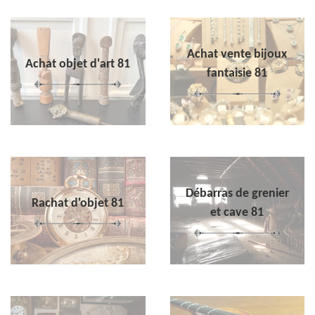
Achat vente bijoux
Achat objet d'art 81
fantaisie 81
Débarras de grenier
Rachat d'objet 81
et cave 81