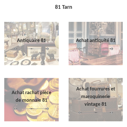
81 Tarn
Antiquaire 81
Achat antiquité 81
Achat fourrures et
Achat rachat pièce
maroquinerie
de monnaie 81
vintage 81