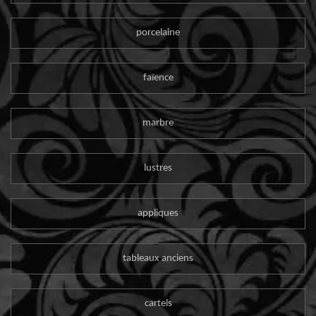
porcelaine
faïence
marbre
lustres
appliques
tableaux anciens
cartels