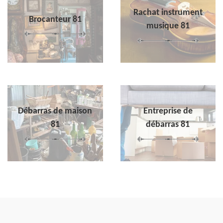
Rachat instrument
Brocanteur 81
musique 81
Débarras de maison
Entreprise de
81
débarras 81