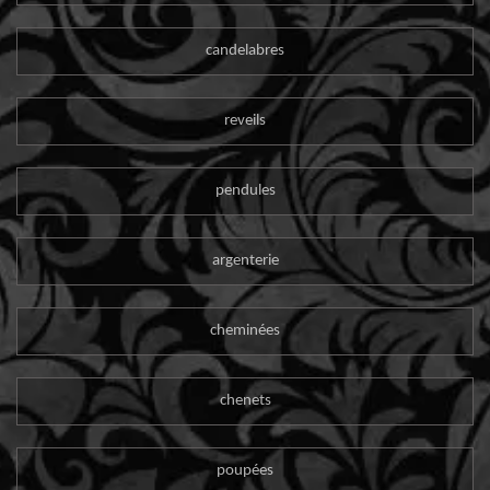
candelabres
reveils
pendules
argenterie
cheminées
chenets
poupées