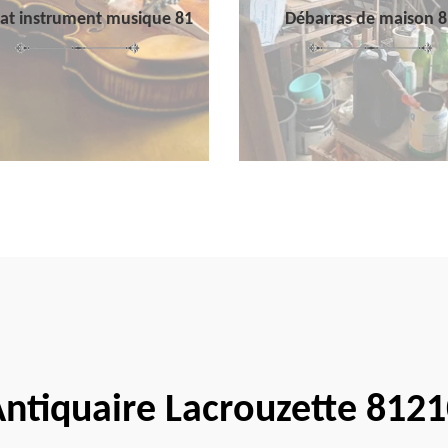
at instrument musique 81
Débarras de maison 8
ntiquaire Lacrouzette 812