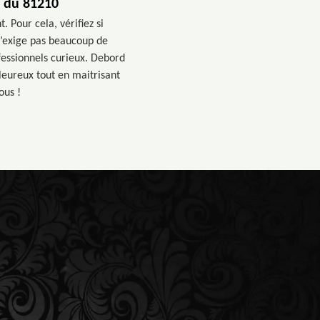
s du 81210
 Pour cela, vérifiez si
 n’exige pas beaucoup de
fessionnels curieux. Debord
aleureux tout en maitrisant
ous !