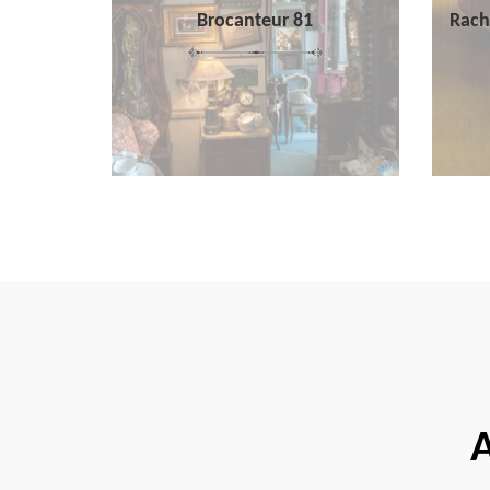
Brocanteur 81
Rach
A