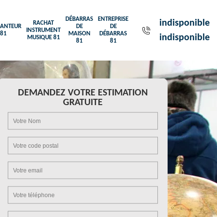
DÉBARRAS
ENTREPRISE
indisponible
RACHAT
ANTEUR
DE
DE
INSTRUMENT
81
MAISON
DÉBARRAS
indisponible
MUSIQUE 81
81
81
DEMANDEZ VOTRE ESTIMATION
GRATUITE