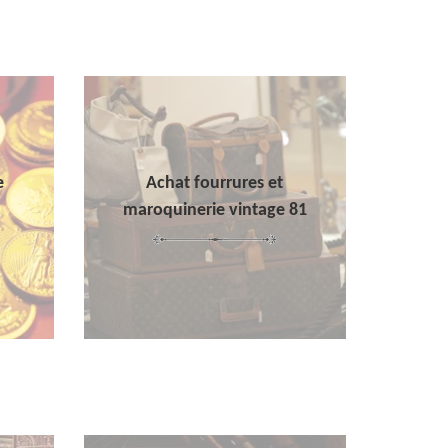
e
Achat fourrures et
maroquinerie vintage 81