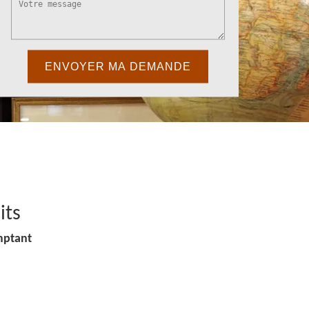
its
mptant