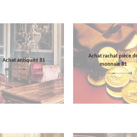
Achat rachat pièce d
Achat antiquité 81
monnaie 81