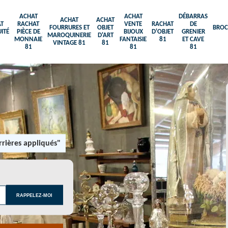
ACHAT
ACHAT
DÉBARRAS
ACHAT
ACHAT
T
RACHAT
VENTE
RACHAT
DE
FOURRURES ET
OBJET
BROC
ITÉ
PIÈCE DE
BIJOUX
D'OBJET
GRENIER
MAROQUINERIE
D'ART
MONNAIE
FANTAISIE
81
ET CAVE
VINTAGE 81
81
81
81
81
rières appliqués"