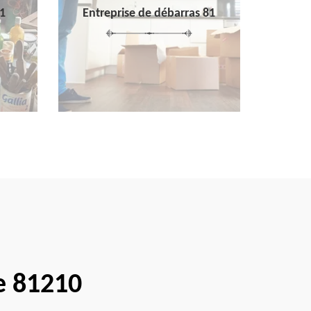
1
Entreprise de débarras 81
e 81210