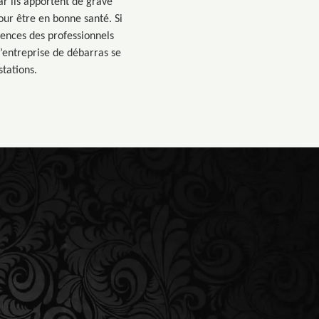
ar ils apportent de grave
our être en bonne santé. Si
ences des professionnels
’entreprise de débarras se
tations.