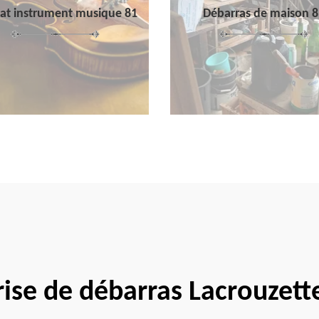
at instrument musique 81
Débarras de maison 8
rise de débarras Lacrouzett