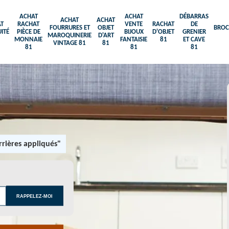
ACHAT
ACHAT
DÉBARRAS
ACHAT
ACHAT
T
RACHAT
VENTE
RACHAT
DE
FOURRURES ET
OBJET
BROC
ITÉ
PIÈCE DE
BIJOUX
D'OBJET
GRENIER
MAROQUINERIE
D'ART
MONNAIE
FANTAISIE
81
ET CAVE
VINTAGE 81
81
81
81
81
rières appliqués"