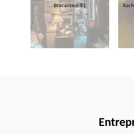
Brocanteur 81
Rach
Entrep