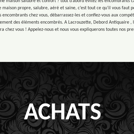
ne maison salubre et confort ? tout d’abord évitez les encombrants c
 maison propre, salubre, aéré et saine, c’est tout ce qu’il vous faut p
es encombrants chez vous, débarrassez-les et confiez-vous aux compét
vement des éléments encombrés. A Lacrouzette, Debord Antiquaire , l
ra chez vous ! Appelez-nous et nous vous expliquerons toutes nos pres
ACHATS