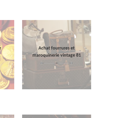
e
Achat fourrures et
maroquinerie vintage 81