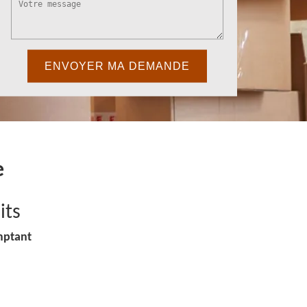
e
its
mptant