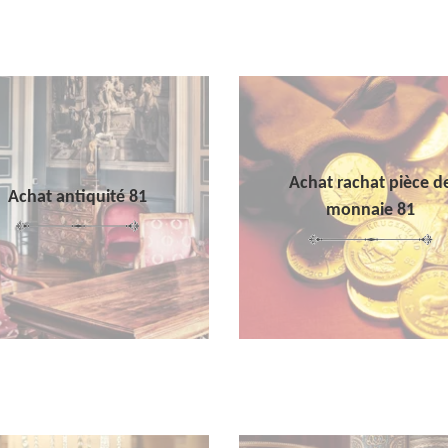
Achat rachat pièce d
Achat antiquité 81
monnaie 81