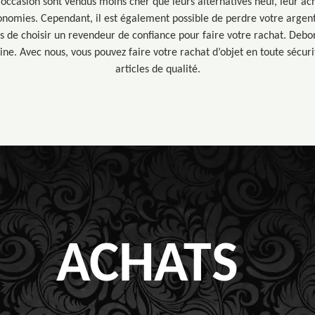
d’occasion sont vendus moins cher que leurs alternatives neuf, leur ach
onomies. Cependant, il est également possible de perdre votre argent
s de choisir un revendeur de confiance pour faire votre rachat. Debor
ne. Avec nous, vous pouvez faire votre rachat d’objet en toute sécuri
articles de qualité.
ACHATS