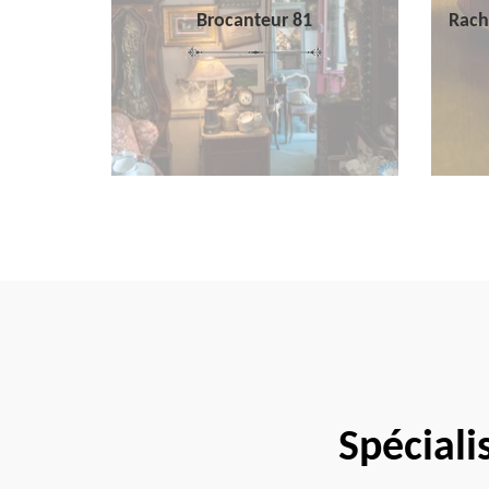
Brocanteur 81
Rach
Spéciali