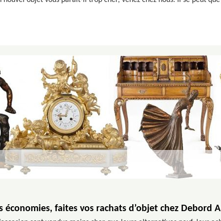
n nouvel objet vous parait-il trop cher, venez chez nous. Il se peut q
es économies, faites vos rachats d’objet chez Debord A