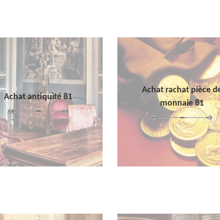
Achat rachat pièce d
Achat antiquité 81
monnaie 81