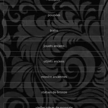
poupées
trains
jouets anciens
objets anciens
montre anciennes
statues de bronze
vieilles pièces de monnaie