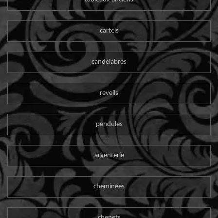
cartels
candelabres
reveils
pendules
argenterie
cheminées
chenets