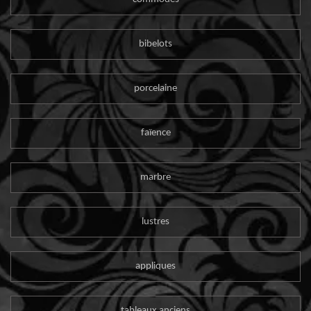
bibelots
porcelaine
faïence
marbre
lustres
appliques
tableaux anciens