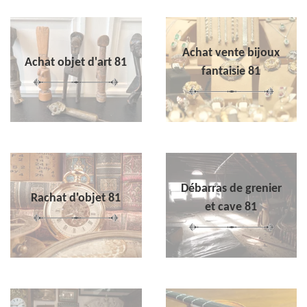
Achat vente bijoux
Achat objet d'art 81
fantaisie 81
Débarras de grenier
Rachat d'objet 81
et cave 81