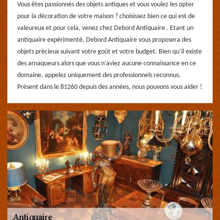
Vous êtes passionnés des objets antiques et vous voulez les opter
pour la décoration de votre maison ? choisissez bien ce qui est de
valeureux et pour cela, venez chez Debord Antiquaire . Etant un
antiquaire expérimenté, Debord Antiquaire vous proposera des
objets précieux suivant votre goût et votre budget. Bien qu’il existe
des arnaqueurs alors que vous n’aviez aucune connaissance en ce
domaine, appelez uniquement des professionnels reconnus.
Présent dans le 81260 depuis des années, nous pouvons vous aider !