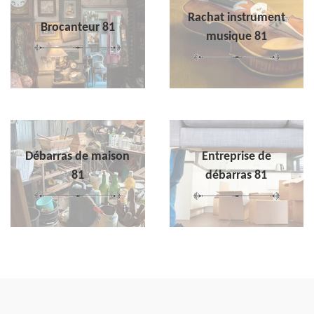
Rachat instrument
Brocanteur 81
musique 81
Débarras de maison
Entreprise de
81
débarras 81