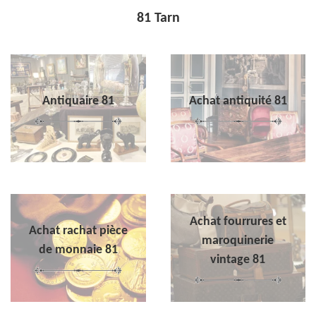
81 Tarn
Antiquaire 81
Achat antiquité 81
Achat fourrures et
Achat rachat pièce
maroquinerie
de monnaie 81
vintage 81