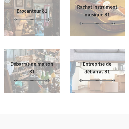
Rachat instrument
Brocanteur 81
musique 81
Débarras de maison
Entreprise de
81
débarras 81