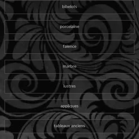
bibelots
porcelaine
faïence
marbre
lustres
appliques
tableaux anciens