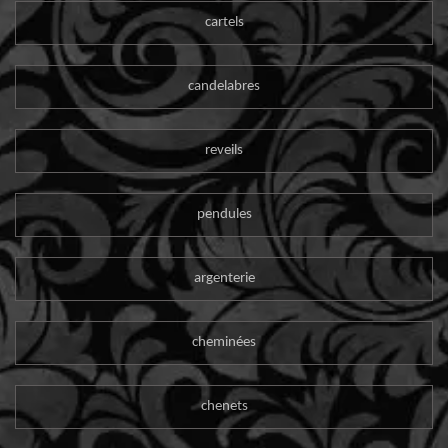
cartels
candelabres
reveils
pendules
argenterie
cheminées
chenets