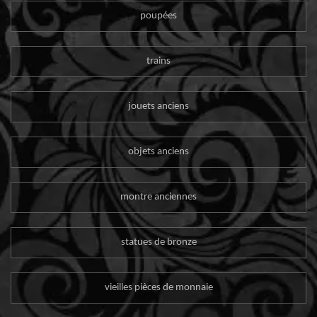
poupées
trains
jouets anciens
objets anciens
montre anciennes
statues de bronze
vieilles pièces de monnaie