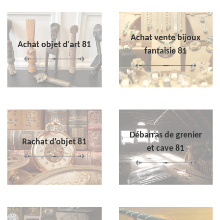
Achat vente bijoux
Achat objet d'art 81
fantaisie 81
Débarras de grenier
Rachat d'objet 81
et cave 81