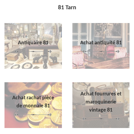
81 Tarn
Antiquaire 81
Achat antiquité 81
Achat fourrures et
Achat rachat pièce
maroquinerie
de monnaie 81
vintage 81