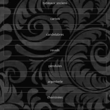
tableaux anciens
cartels
candelabres
reveils
pendules
argenterie
cheminées