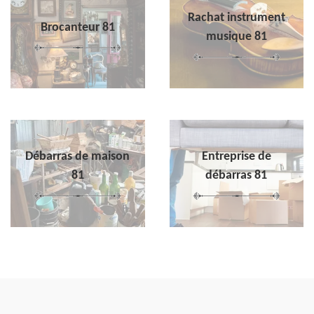
Rachat instrument
Brocanteur 81
musique 81
Débarras de maison
Entreprise de
81
débarras 81