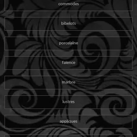
commodes
bibelots
porcelaine
faïence
marbre
lustres
appliques