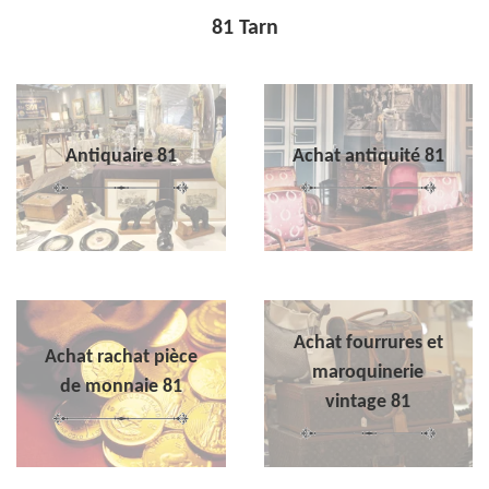
81 Tarn
Antiquaire 81
Achat antiquité 81
Achat fourrures et
Achat rachat pièce
maroquinerie
de monnaie 81
vintage 81