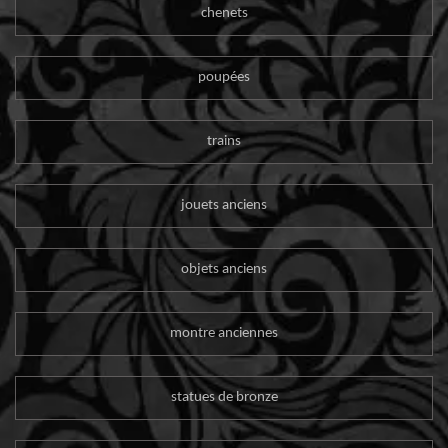
chenets
poupées
trains
jouets anciens
objets anciens
montre anciennes
statues de bronze