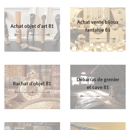
Achat vente bijoux
Achat objet d'art 81
fantaisie 81
Débarras de grenier
Rachat d'objet 81
et cave 81