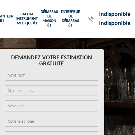
DÉBARRAS
ENTREPRISE
indisponible
RACHAT
ANTEUR
DE
DE
INSTRUMENT
81
MAISON
DÉBARRAS
indisponible
MUSIQUE 81
81
81
DEMANDEZ VOTRE ESTIMATION
GRATUITE