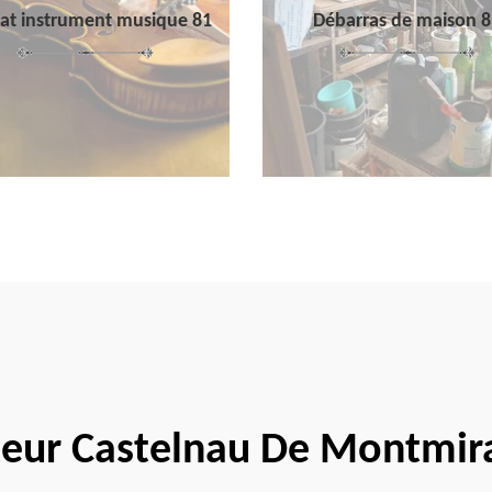
at instrument musique 81
Débarras de maison 8
eur Castelnau De Montmir