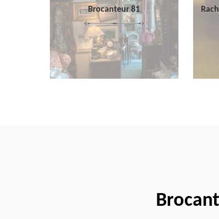
Brocanteur 81
Rach
Brocant