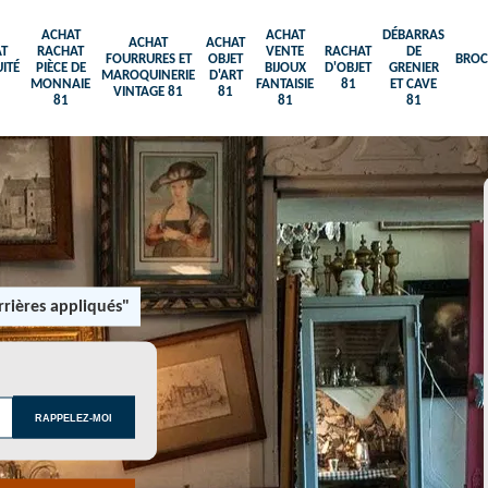
ACHAT
ACHAT
DÉBARRAS
ACHAT
ACHAT
T
RACHAT
VENTE
RACHAT
DE
FOURRURES ET
OBJET
BROC
ITÉ
PIÈCE DE
BIJOUX
D'OBJET
GRENIER
MAROQUINERIE
D'ART
MONNAIE
FANTAISIE
81
ET CAVE
VINTAGE 81
81
81
81
81
rières appliqués"