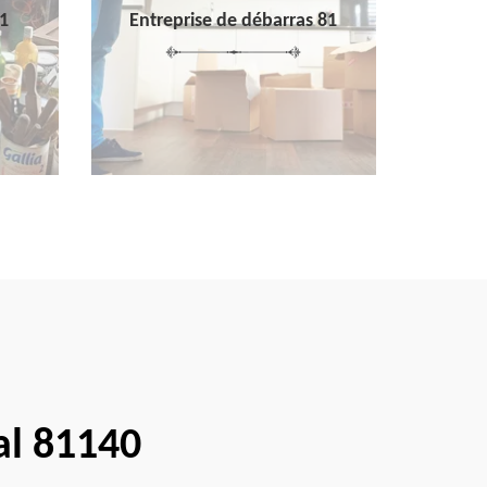
1
Entreprise de débarras 81
al 81140