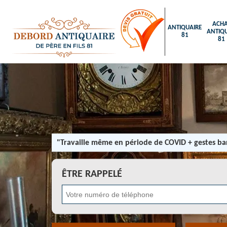
ACHA
ANTIQUAIRE
ANTIQU
81
81
"Travaille même en période de COVID + gestes bar
ÊTRE RAPPELÉ