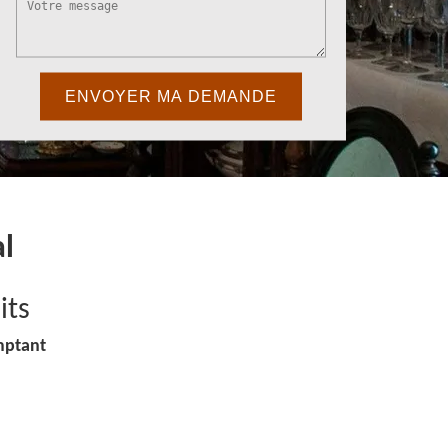
l
its
mptant