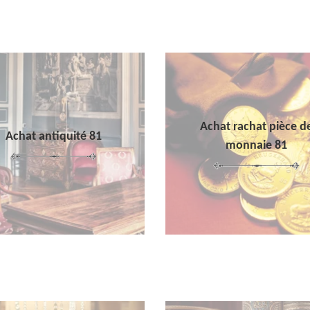
Achat rachat pièce d
Achat antiquité 81
monnaie 81