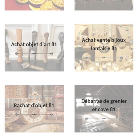
Achat vente bijoux
Achat objet d'art 81
fantaisie 81
Débarras de grenier
Rachat d'objet 81
et cave 81