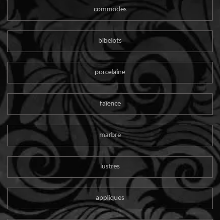
commodes
bibelots
porcelaine
faïence
marbre
lustres
appliques