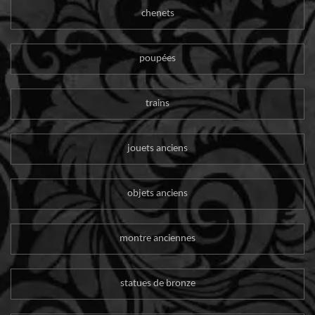
chenets
poupées
trains
jouets anciens
objets anciens
montre anciennes
statues de bronze