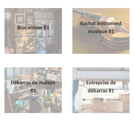
Rachat instrument
Brocanteur 81
musique 81
Débarras de maison
Entreprise de
81
débarras 81