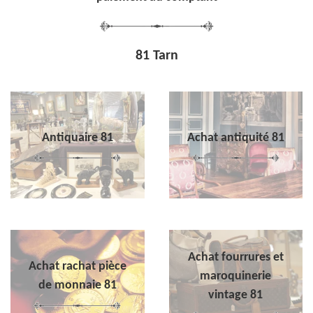
81 Tarn
Antiquaire 81
Achat antiquité 81
Achat fourrures et
Achat rachat pièce
maroquinerie
de monnaie 81
vintage 81