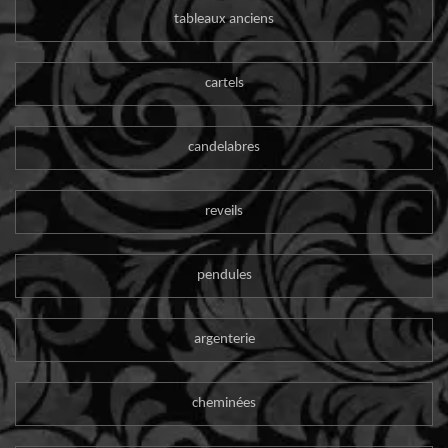
tableaux anciens
cartels
candelabres
reveils
pendules
argenterie
cheminées