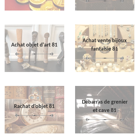
Achat vente bijoux
Achat objet d'art 81
fantaisie 81
Débarras de grenier
Rachat d'objet 81
et cave 81