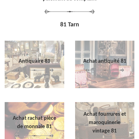
81 Tarn
Antiquaire 81
Achat antiquité 81
Achat fourrures et
Achat rachat pièce
maroquinerie
de monnaie 81
vintage 81