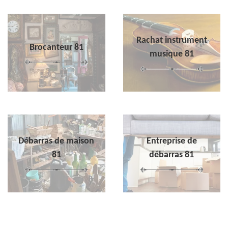
Rachat instrument
Brocanteur 81
musique 81
Débarras de maison
Entreprise de
81
débarras 81