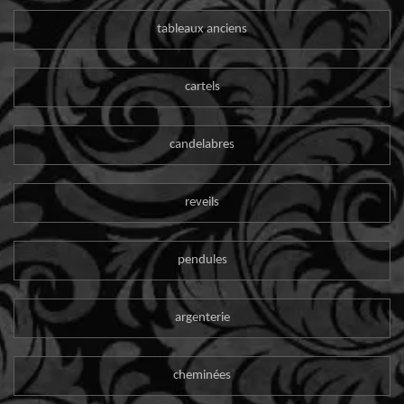
tableaux anciens
cartels
candelabres
reveils
pendules
argenterie
cheminées