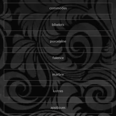
commodes
bibelots
porcelaine
faïence
marbre
lustres
appliques