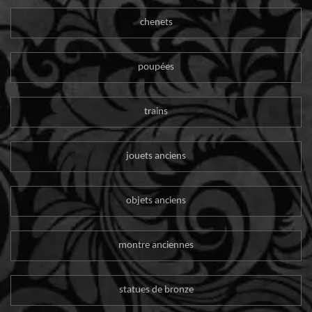
chenets
poupées
trains
jouets anciens
objets anciens
montre anciennes
statues de bronze