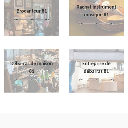
Rachat instrument
Brocanteur 81
musique 81
Débarras de maison
Entreprise de
81
débarras 81