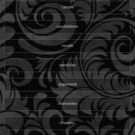
cartels
candelabres
reveils
pendules
argenterie
cheminées
chenets