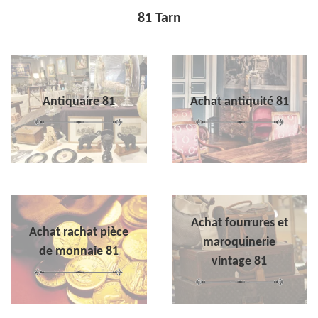
81 Tarn
Antiquaire 81
Achat antiquité 81
Achat fourrures et
Achat rachat pièce
maroquinerie
de monnaie 81
vintage 81