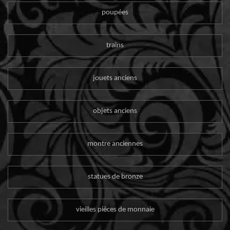
poupées
trains
jouets anciens
objets anciens
montre anciennes
statues de bronze
vieilles pièces de monnaie