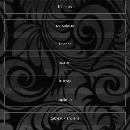
bibelots
porcelaine
faïence
marbre
lustres
appliques
tableaux anciens