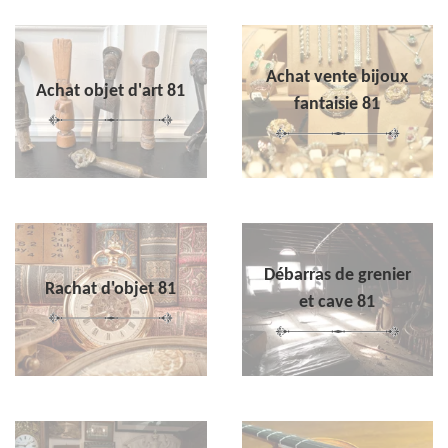
Achat vente bijoux
Achat objet d'art 81
fantaisie 81
Débarras de grenier
Rachat d'objet 81
et cave 81