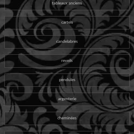
tableaux anciens
cartels
candelabres
reveils
pendules
argenterie
cheminées