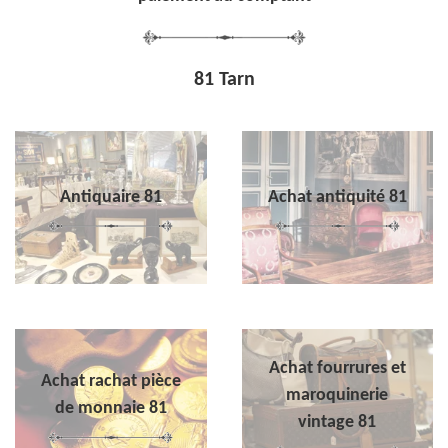
81 Tarn
Antiquaire 81
Achat antiquité 81
Achat fourrures et
Achat rachat pièce
maroquinerie
de monnaie 81
vintage 81