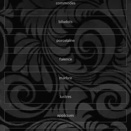
commodes
bibelots
porcelaine
faïence
marbre
lustres
appliques