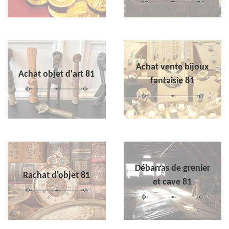
Achat vente bijoux
Achat objet d'art 81
fantaisie 81
Débarras de grenier
Rachat d'objet 81
et cave 81