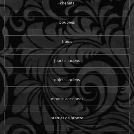
chenets
poupées
trains
jouets anciens
objets anciens
montre anciennes
statues de bronze