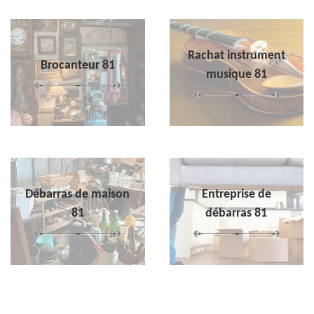
Rachat instrument
Brocanteur 81
musique 81
Débarras de maison
Entreprise de
81
débarras 81