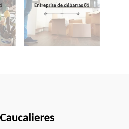
1
Entreprise de débarras 81
Caucalieres