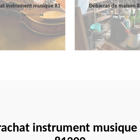
at instrument musique 81
Débarras de maison 8
 rachat instrument musique 