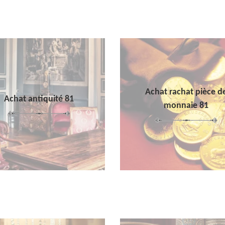
Achat rachat pièce d
Achat antiquité 81
monnaie 81