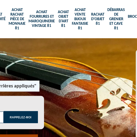
ACHAT
ACHAT
DÉBARRAS
ACHAT
ACHAT
T
RACHAT
VENTE
RACHAT
DE
FOURRURES ET
OBJET
BROC
ITÉ
PIÈCE DE
BIJOUX
D'OBJET
GRENIER
MAROQUINERIE
D'ART
MONNAIE
FANTAISIE
81
ET CAVE
VINTAGE 81
81
81
81
81
rières appliqués"