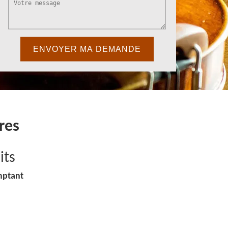
res
its
mptant