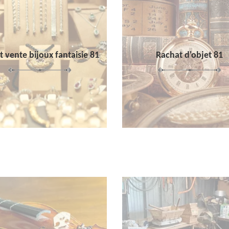
 vente bijoux fantaisie 81
Rachat d'objet 81