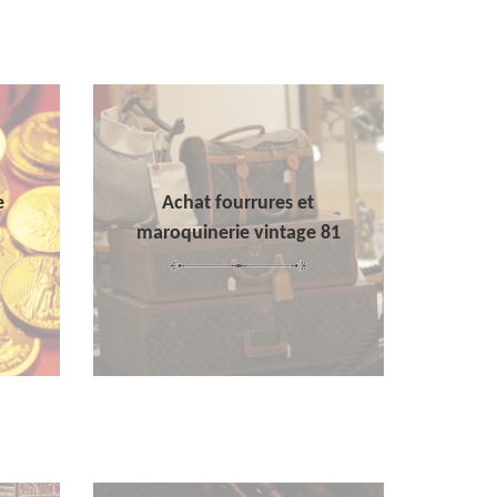
e
Achat fourrures et
maroquinerie vintage 81