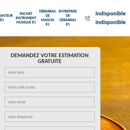
DÉBARRAS
ENTREPRISE
indisponible
RACHAT
ANTEUR
DE
DE
INSTRUMENT
81
MAISON
DÉBARRAS
indisponible
MUSIQUE 81
81
81
DEMANDEZ VOTRE ESTIMATION
GRATUITE