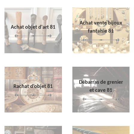
Achat vente bijoux
Achat objet d'art 81
fantaisie 81
Débarras de grenier
Rachat d'objet 81
et cave 81