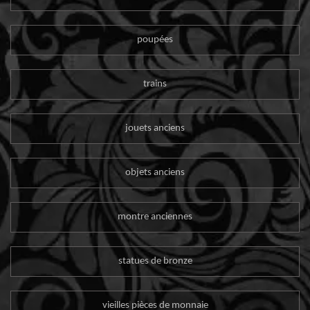
poupées
trains
jouets anciens
objets anciens
montre anciennes
statues de bronze
vieilles pièces de monnaie