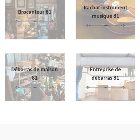
Rachat instrument
Brocanteur 81
musique 81
Débarras de maison
Entreprise de
81
débarras 81