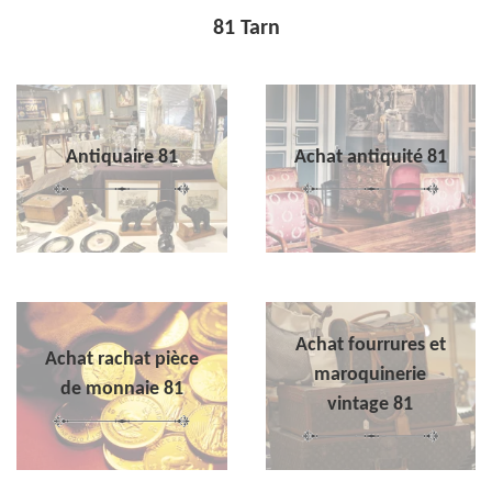
81 Tarn
Antiquaire 81
Achat antiquité 81
Achat fourrures et
Achat rachat pièce
maroquinerie
de monnaie 81
vintage 81