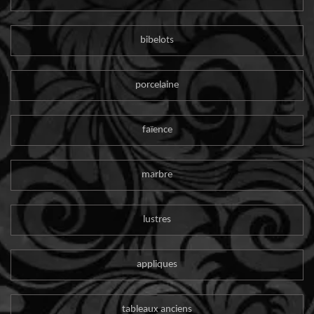
bibelots
porcelaine
faïence
marbre
lustres
appliques
tableaux anciens