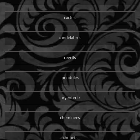
cartels
candelabres
reveils
pendules
argenterie
cheminées
chenets