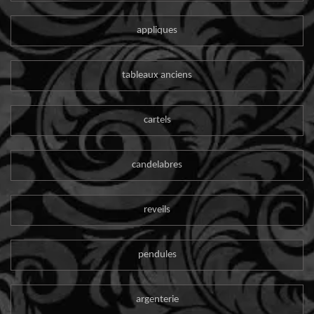
appliques
tableaux anciens
cartels
candelabres
reveils
pendules
argenterie