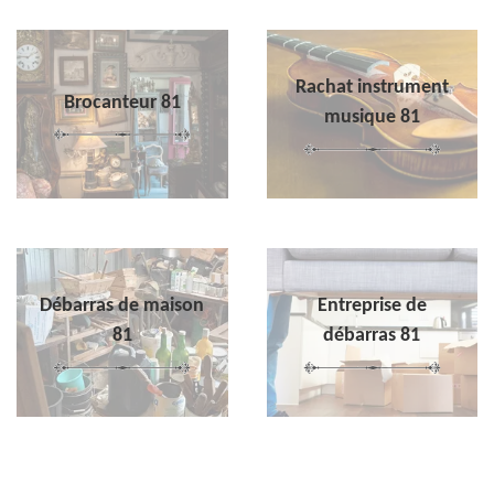
Rachat instrument
Brocanteur 81
musique 81
Débarras de maison
Entreprise de
81
débarras 81