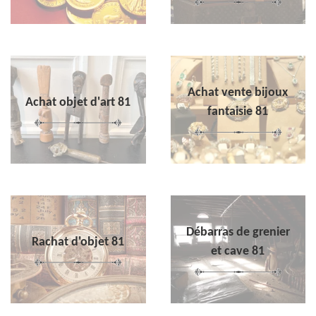
Achat vente bijoux
Achat objet d'art 81
fantaisie 81
Débarras de grenier
Rachat d'objet 81
et cave 81