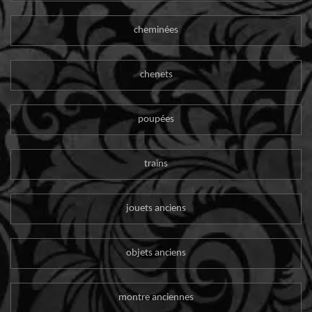
cheminées
chenets
poupées
trains
jouets anciens
objets anciens
montre anciennes