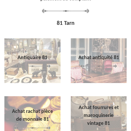
81 Tarn
Antiquaire 81
Achat antiquité 81
Achat fourrures et
Achat rachat pièce
maroquinerie
de monnaie 81
vintage 81