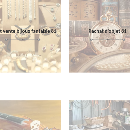
 vente bijoux fantaisie 81
Rachat d'objet 81