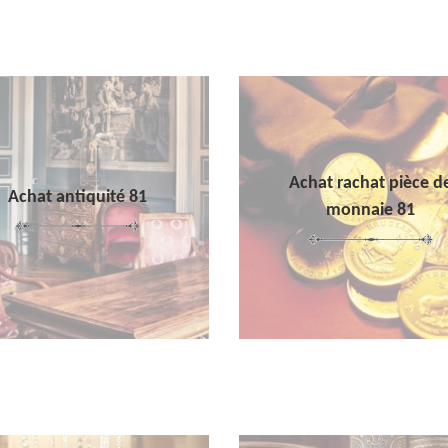
Achat rachat pièce d
Achat antiquité 81
monnaie 81