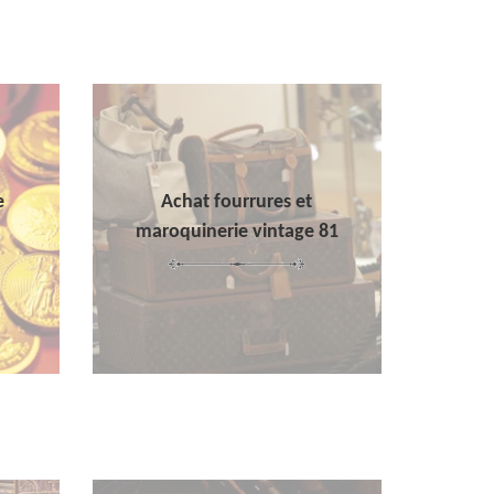
e
Achat fourrures et
maroquinerie vintage 81