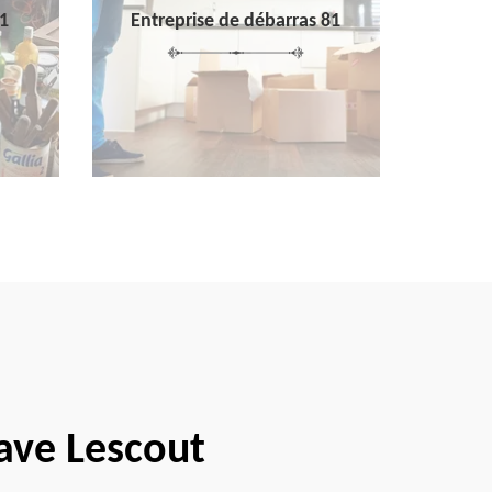
1
Entreprise de débarras 81
cave Lescout