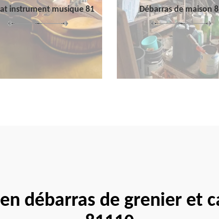
at instrument musique 81
Débarras de maison 8
 en débarras de grenier et 