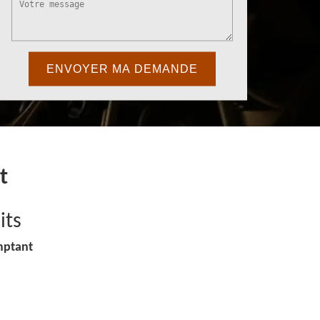
t
its
mptant