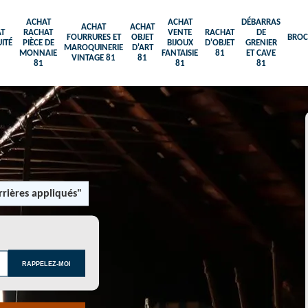
ACHAT
ACHAT
DÉBARRAS
ACHAT
ACHAT
T
RACHAT
VENTE
RACHAT
DE
FOURRURES ET
OBJET
BROC
ITÉ
PIÈCE DE
BIJOUX
D'OBJET
GRENIER
MAROQUINERIE
D'ART
MONNAIE
FANTAISIE
81
ET CAVE
VINTAGE 81
81
81
81
81
rières appliqués"