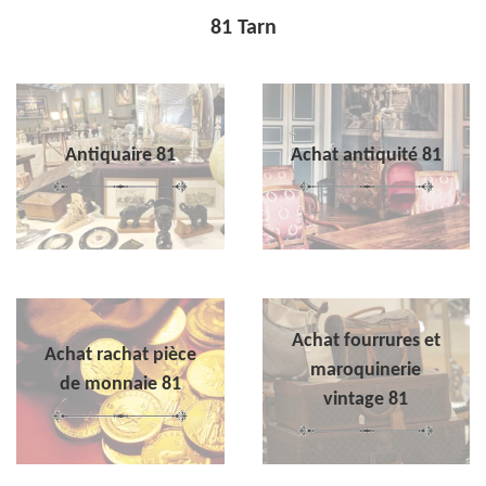
81 Tarn
Antiquaire 81
Achat antiquité 81
Achat fourrures et
Achat rachat pièce
maroquinerie
de monnaie 81
vintage 81