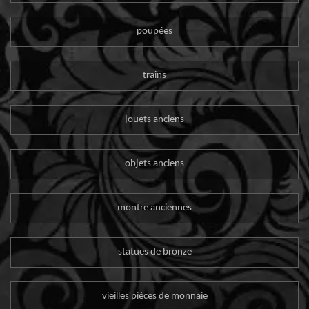
poupées
trains
jouets anciens
objets anciens
montre anciennes
statues de bronze
vieilles pièces de monnaie