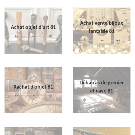
Achat vente bijoux
Achat objet d'art 81
fantaisie 81
Débarras de grenier
Rachat d'objet 81
et cave 81