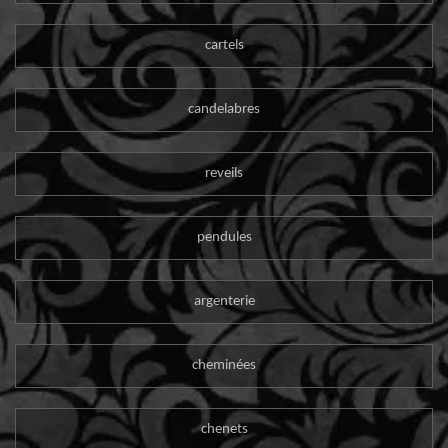
cartels
candelabres
reveils
pendules
argenterie
cheminées
chenets