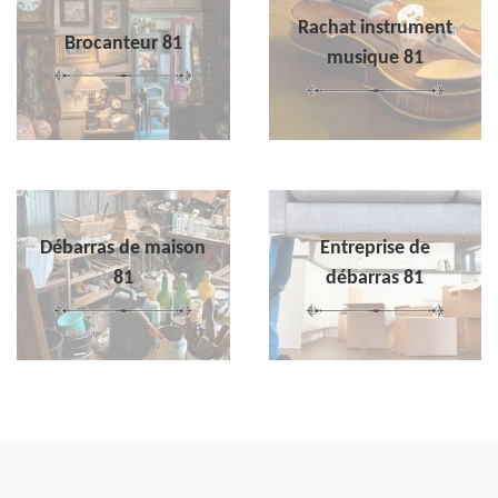
Rachat instrument
Brocanteur 81
musique 81
Débarras de maison
Entreprise de
81
débarras 81