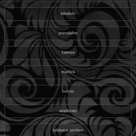
bibelots
porcelaine
faïence
marbre
lustres
appliques
tableaux anciens