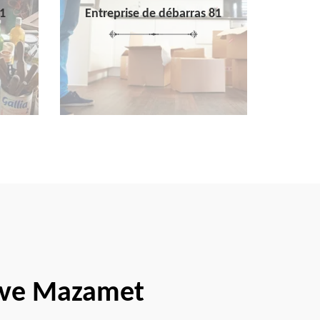
1
Entreprise de débarras 81
cave Mazamet