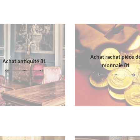
Achat rachat pièce d
Achat antiquité 81
monnaie 81