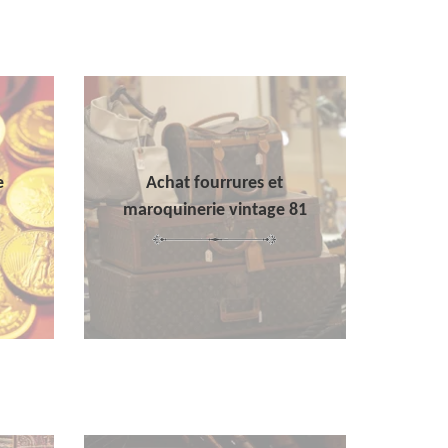
e
Achat fourrures et
maroquinerie vintage 81