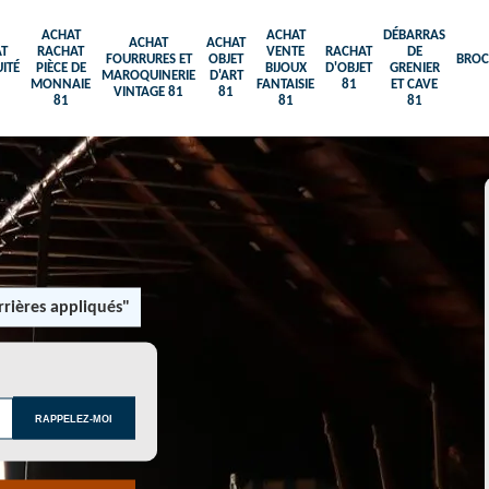
ACHAT
ACHAT
DÉBARRAS
ACHAT
ACHAT
T
RACHAT
VENTE
RACHAT
DE
FOURRURES ET
OBJET
BROC
ITÉ
PIÈCE DE
BIJOUX
D'OBJET
GRENIER
MAROQUINERIE
D'ART
MONNAIE
FANTAISIE
81
ET CAVE
VINTAGE 81
81
81
81
81
rières appliqués"