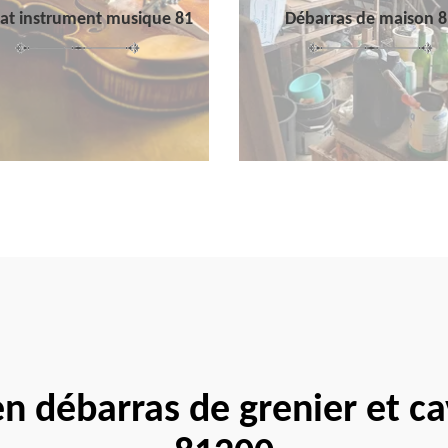
at instrument musique 81
Débarras de maison 8
 en débarras de grenier et 