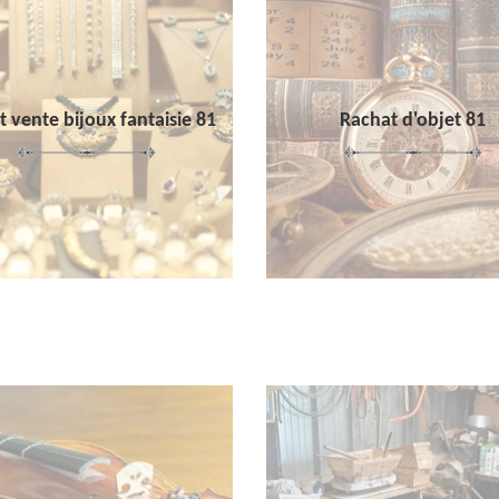
 vente bijoux fantaisie 81
Rachat d'objet 81