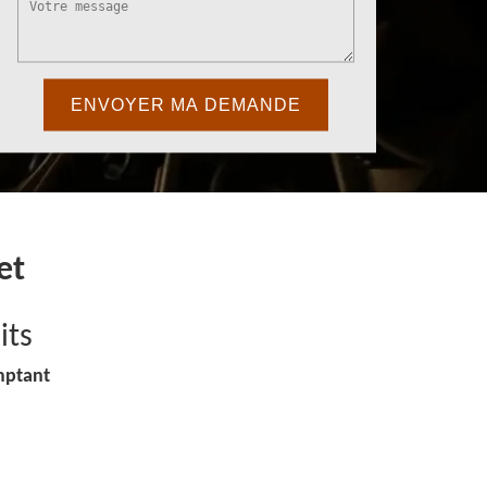
et
its
mptant