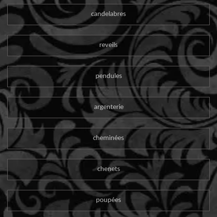
candelabres
reveils
pendules
argenterie
cheminées
chenets
poupées