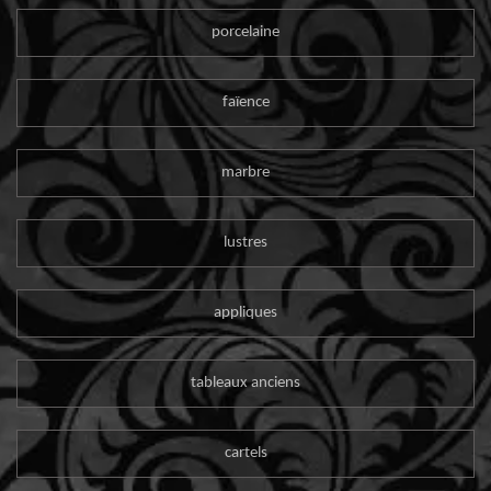
porcelaine
faïence
marbre
lustres
appliques
tableaux anciens
cartels