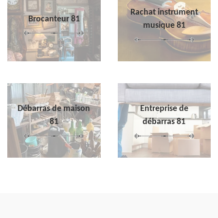
Rachat instrument
Brocanteur 81
musique 81
Débarras de maison
Entreprise de
81
débarras 81