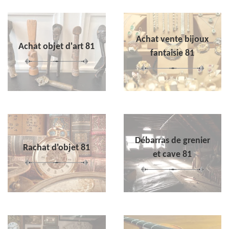
Achat vente bijoux
Achat objet d'art 81
fantaisie 81
Débarras de grenier
Rachat d'objet 81
et cave 81