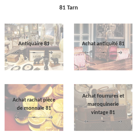
81 Tarn
Antiquaire 81
Achat antiquité 81
Achat fourrures et
Achat rachat pièce
maroquinerie
de monnaie 81
vintage 81