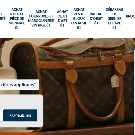
ACHAT
ACHAT
DÉBARRAS
ACHAT
ACHAT
T
RACHAT
VENTE
RACHAT
DE
FOURRURES ET
OBJET
BROC
ITÉ
PIÈCE DE
BIJOUX
D'OBJET
GRENIER
MAROQUINERIE
D'ART
MONNAIE
FANTAISIE
81
ET CAVE
VINTAGE 81
81
81
81
81
rières appliqués"