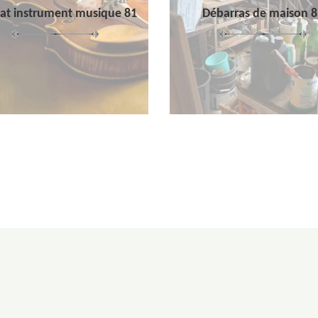
at instrument musique 81
Débarras de maison 8