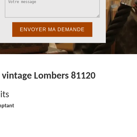
e vintage Lombers 81120
its
mptant