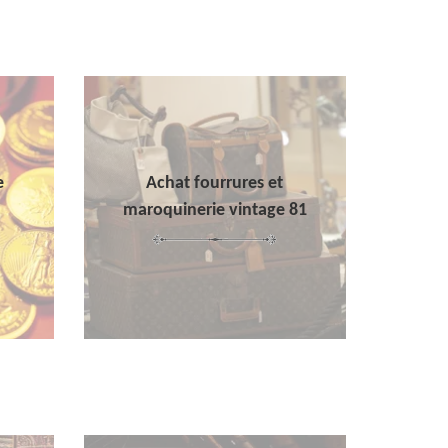
e
Achat fourrures et
maroquinerie vintage 81