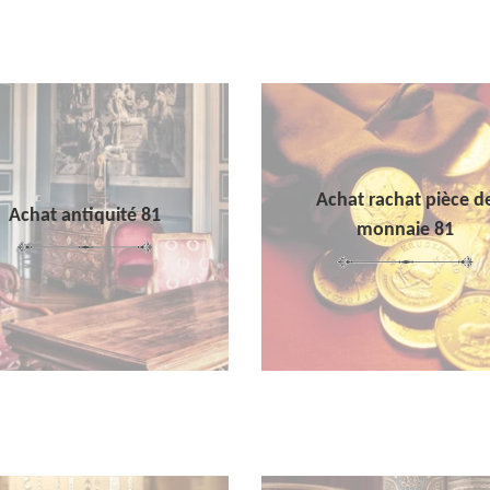
Achat rachat pièce d
Achat antiquité 81
monnaie 81