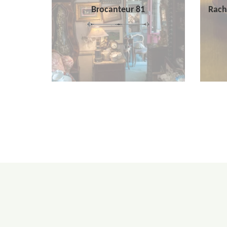
Brocanteur 81
Rach