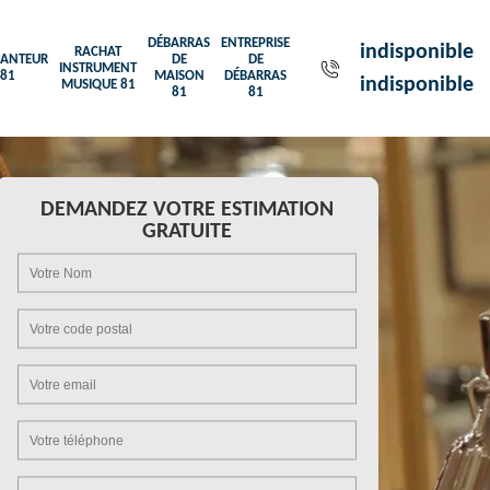
DÉBARRAS
ENTREPRISE
indisponible
RACHAT
ANTEUR
DE
DE
INSTRUMENT
81
MAISON
DÉBARRAS
indisponible
MUSIQUE 81
81
81
DEMANDEZ VOTRE ESTIMATION
GRATUITE