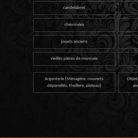
candelabres
cheminées
jouets anciens
vieilles pièces de monnaie
Argenterie (Ménagère, couverts
Objet
dépareillés, theillere, plateau)
an