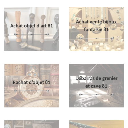
Achat vente bijoux
Achat objet d'art 81
fantaisie 81
Débarras de grenier
Rachat d'objet 81
et cave 81