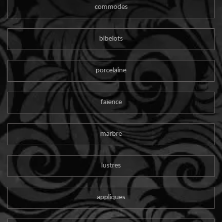
commodes
bibelots
porcelaine
faïence
marbre
lustres
appliques