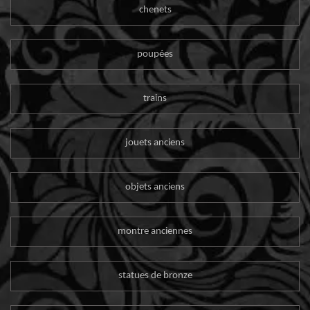
chenets
poupées
trains
jouets anciens
objets anciens
montre anciennes
statues de bronze