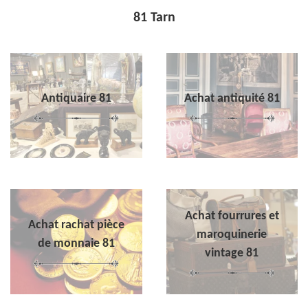
81 Tarn
Antiquaire 81
Achat antiquité 81
Achat fourrures et
Achat rachat pièce
maroquinerie
de monnaie 81
vintage 81