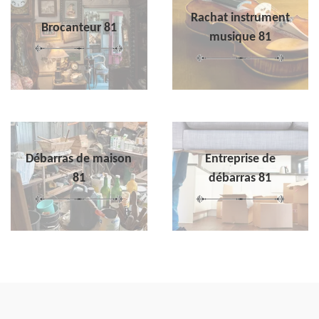
Rachat instrument
Brocanteur 81
musique 81
Débarras de maison
Entreprise de
81
débarras 81