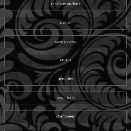
tableaux anciens
cartels
candelabres
reveils
pendules
argenterie
cheminées