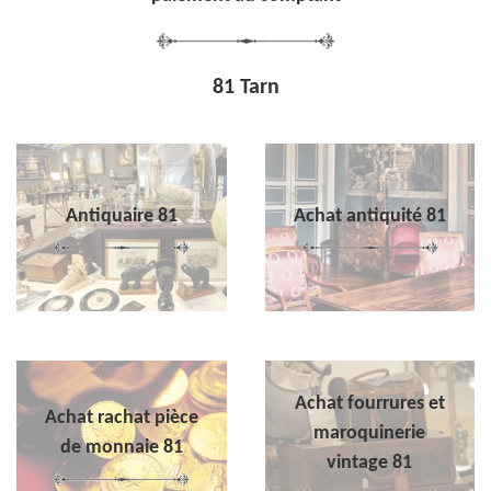
81 Tarn
Antiquaire 81
Achat antiquité 81
Achat fourrures et
Achat rachat pièce
maroquinerie
de monnaie 81
vintage 81