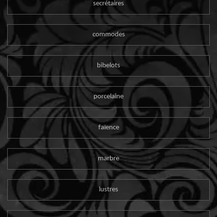
secrétaires
commodes
bibelots
porcelaine
faïence
marbre
lustres