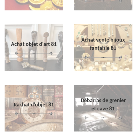
Achat vente bijoux
Achat objet d'art 81
fantaisie 81
Débarras de grenier
Rachat d'objet 81
et cave 81