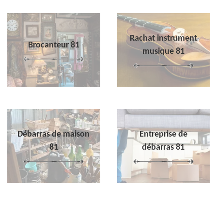
Rachat instrument
Brocanteur 81
musique 81
Débarras de maison
Entreprise de
81
débarras 81