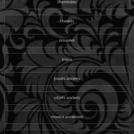
cheminées
chenets
poupées
trains
jouets anciens
objets anciens
montre anciennes