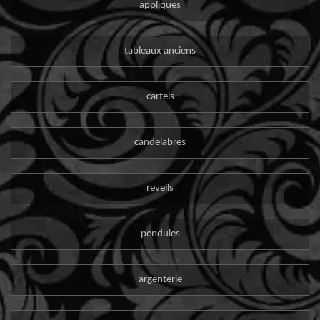
appliques
tableaux anciens
cartels
candelabres
reveils
pendules
argenterie