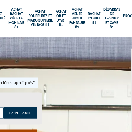
ACHAT
ACHAT
DÉBARRAS
ACHAT
ACHAT
T
RACHAT
VENTE
RACHAT
DE
FOURRURES ET
OBJET
BROC
ITÉ
PIÈCE DE
BIJOUX
D'OBJET
GRENIER
MAROQUINERIE
D'ART
MONNAIE
FANTAISIE
81
ET CAVE
VINTAGE 81
81
81
81
81
rières appliqués"