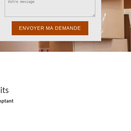
its
mptant