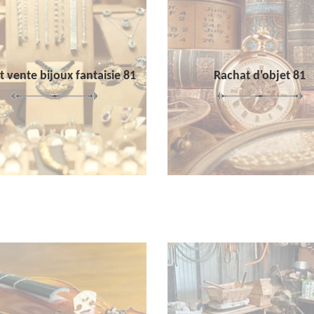
 vente bijoux fantaisie 81
Rachat d'objet 81