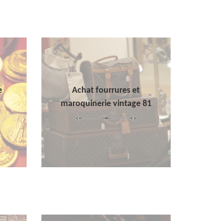
e
Achat fourrures et
maroquinerie vintage 81