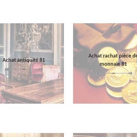
Achat rachat pièce d
Achat antiquité 81
monnaie 81