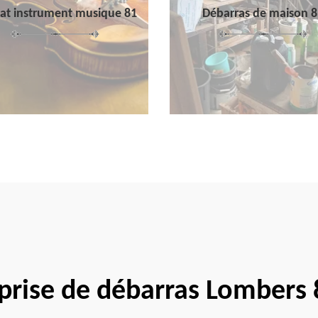
at instrument musique 81
Débarras de maison 8
prise de débarras Lombers