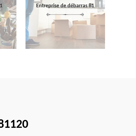
1
Entreprise de débarras 81
 81120