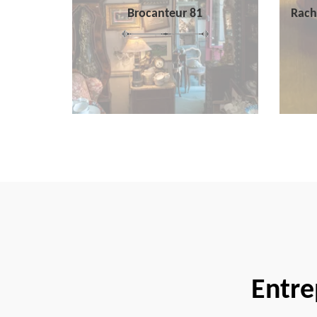
Brocanteur 81
Rach
Entre