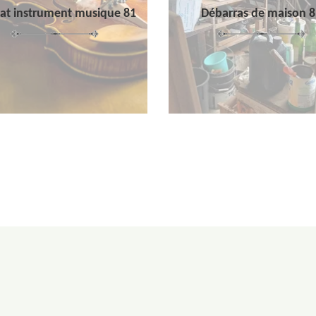
at instrument musique 81
Débarras de maison 8