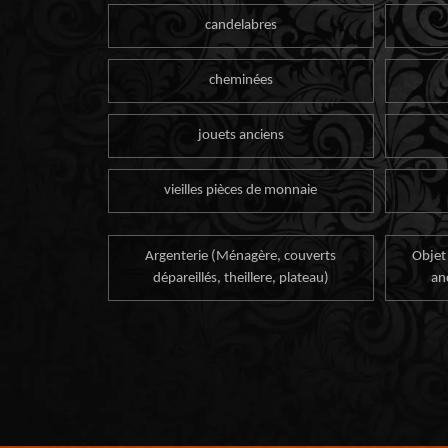
candelabres
cheminées
jouets anciens
vieilles pièces de monnaie
Argenterie (Ménagère, couverts
Objet
dépareillés, theillere, plateau)
an