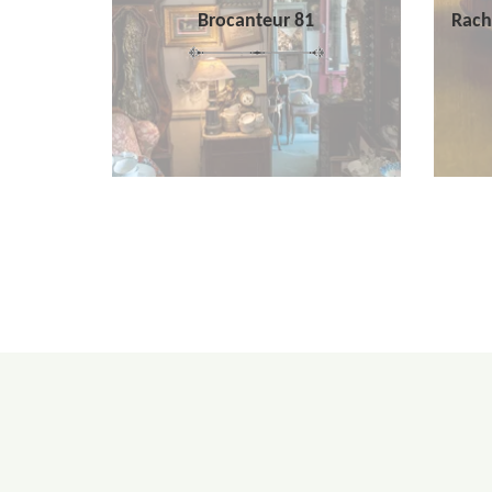
Brocanteur 81
Rach