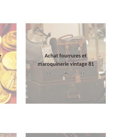
e
Achat fourrures et
maroquinerie vintage 81