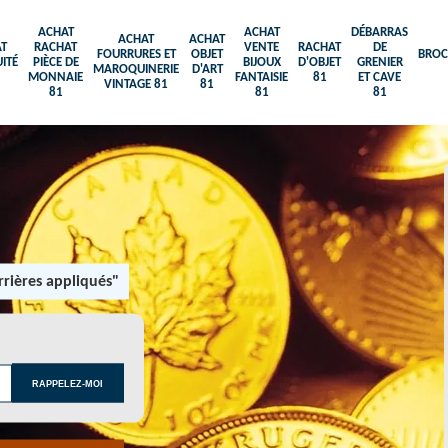
ACHAT
ACHAT
DÉBARRAS
ACHAT
ACHAT
T
RACHAT
VENTE
RACHAT
DE
FOURRURES ET
OBJET
BROC
ITÉ
PIÈCE DE
BIJOUX
D'OBJET
GRENIER
MAROQUINERIE
D'ART
MONNAIE
FANTAISIE
81
ET CAVE
VINTAGE 81
81
81
81
81
rières appliqués"