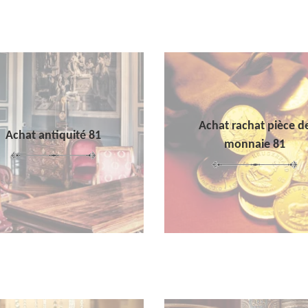
Achat rachat pièce d
Achat antiquité 81
monnaie 81