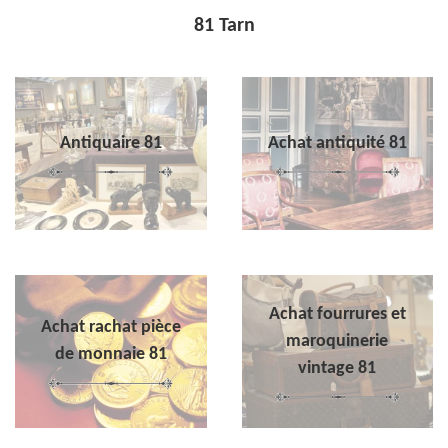
81 Tarn
Antiquaire 81
Achat antiquité 81
Achat fourrures et
Achat rachat pièce
maroquinerie
de monnaie 81
vintage 81