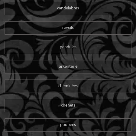
candelabres
reveils
pendules
argenterie
cheminées
chenets
poupées