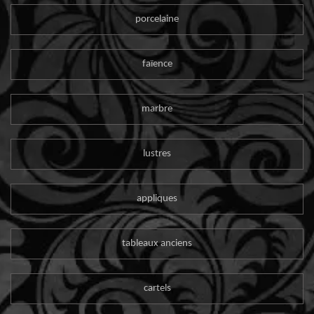
porcelaine
faïence
marbre
lustres
appliques
tableaux anciens
cartels