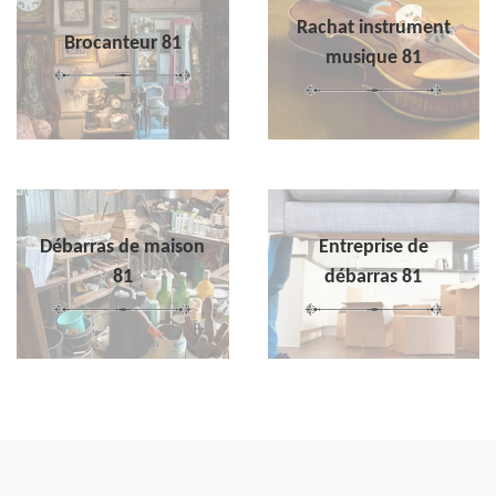
Rachat instrument
Brocanteur 81
musique 81
Débarras de maison
Entreprise de
81
débarras 81