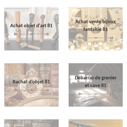
Achat vente bijoux
Achat objet d'art 81
fantaisie 81
Débarras de grenier
Rachat d'objet 81
et cave 81