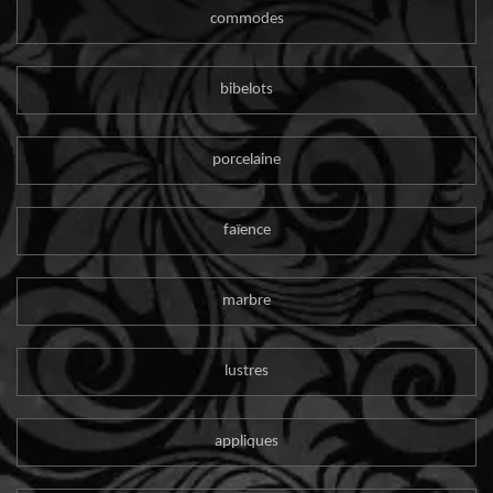
commodes
bibelots
porcelaine
faïence
marbre
lustres
appliques