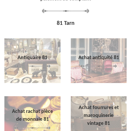
81 Tarn
Antiquaire 81
Achat antiquité 81
Achat fourrures et
Achat rachat pièce
maroquinerie
de monnaie 81
vintage 81