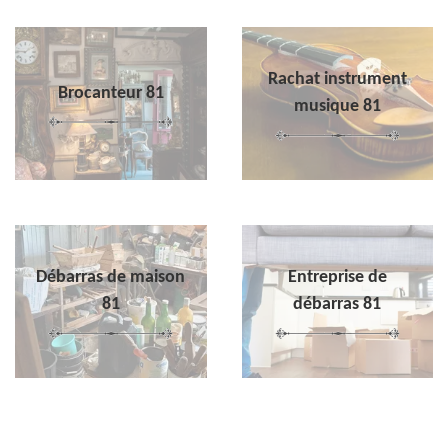
Rachat instrument
Brocanteur 81
musique 81
Débarras de maison
Entreprise de
81
débarras 81