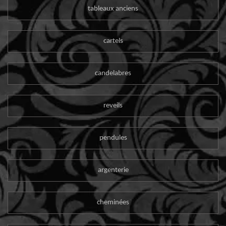
tableaux anciens
cartels
candelabres
reveils
pendules
argenterie
cheminées