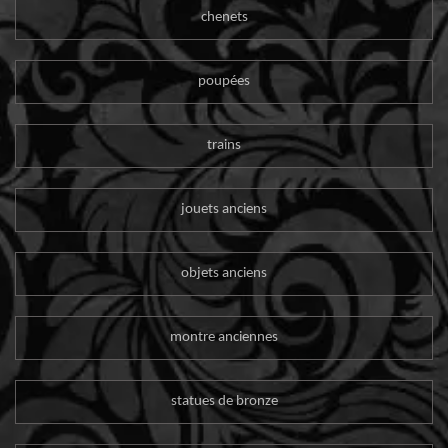
chenets
poupées
trains
jouets anciens
objets anciens
montre anciennes
statues de bronze