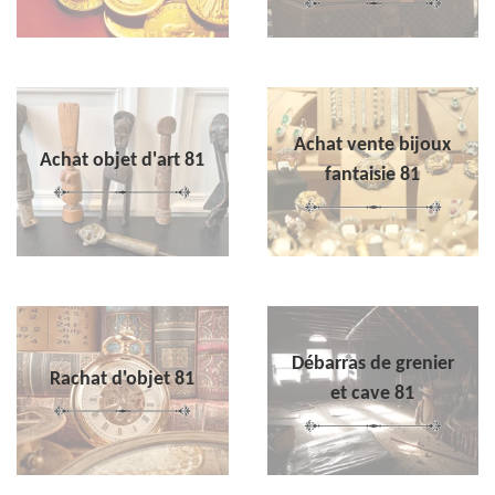
Achat vente bijoux
Achat objet d'art 81
fantaisie 81
Débarras de grenier
Rachat d'objet 81
et cave 81