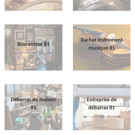
Rachat instrument
Brocanteur 81
musique 81
Débarras de maison
Entreprise de
81
débarras 81