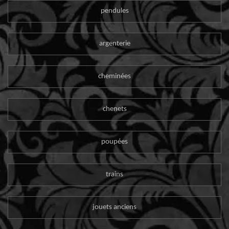
pendules
argenterie
cheminées
chenets
poupées
trains
jouets anciens