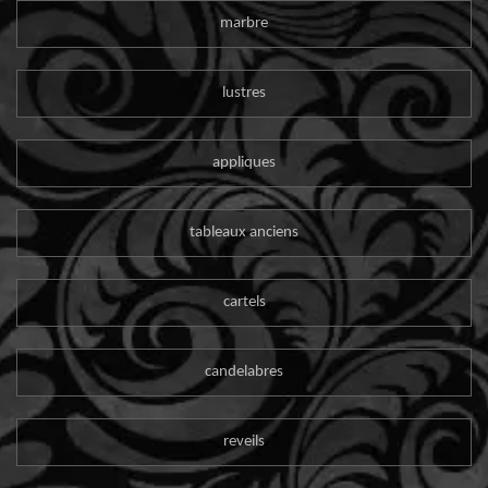
marbre
lustres
appliques
tableaux anciens
cartels
candelabres
reveils