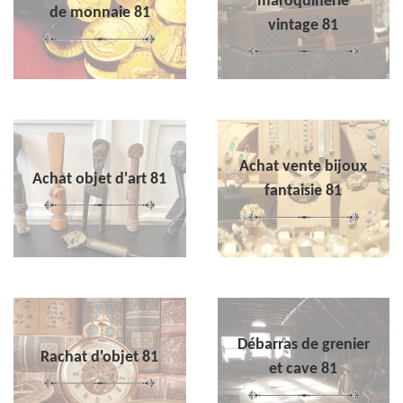
maroquinerie
de monnaie 81
vintage 81
Achat vente bijoux
Achat objet d'art 81
fantaisie 81
Débarras de grenier
Rachat d'objet 81
et cave 81