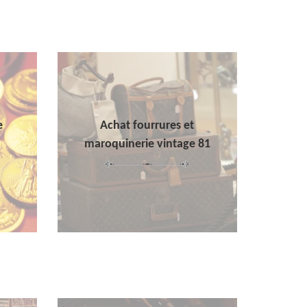
e
Achat fourrures et
maroquinerie vintage 81