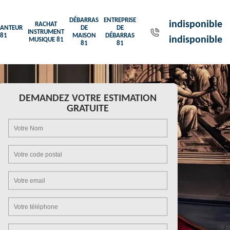
DÉBARRAS
ENTREPRISE
indisponible
RACHAT
ANTEUR
DE
DE
INSTRUMENT
81
MAISON
DÉBARRAS
indisponible
MUSIQUE 81
81
81
DEMANDEZ VOTRE ESTIMATION
GRATUITE