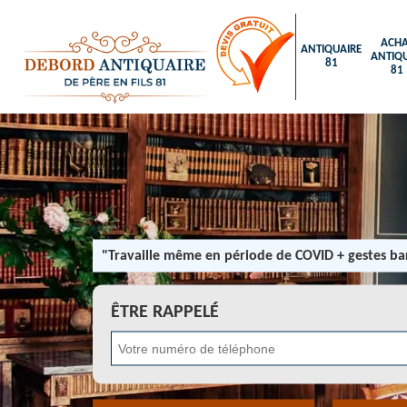
ACHA
ANTIQUAIRE
ANTIQU
81
81
"Travaille même en période de COVID + gestes bar
ÊTRE RAPPELÉ