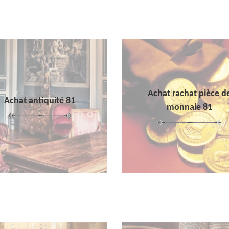
Achat rachat pièce d
Achat antiquité 81
monnaie 81