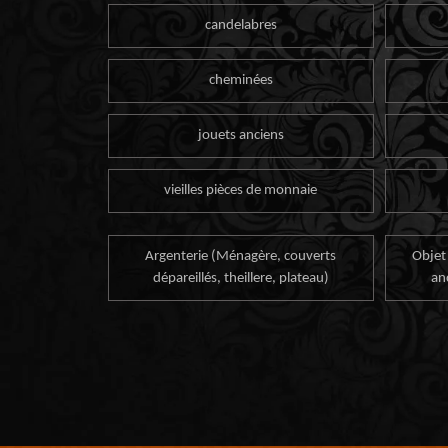
candelabres
cheminées
jouets anciens
vieilles pièces de monnaie
Argenterie (Ménagère, couverts
Objet
dépareillés, theillere, plateau)
an