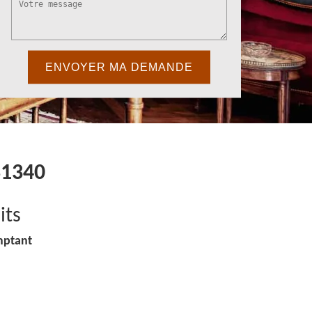
81340
its
mptant