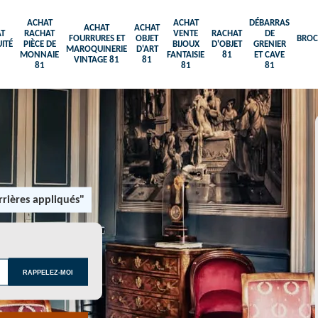
ACHAT
ACHAT
DÉBARRAS
ACHAT
ACHAT
T
RACHAT
VENTE
RACHAT
DE
FOURRURES ET
OBJET
BROC
ITÉ
PIÈCE DE
BIJOUX
D'OBJET
GRENIER
MAROQUINERIE
D'ART
MONNAIE
FANTAISIE
81
ET CAVE
VINTAGE 81
81
81
81
81
rières appliqués"