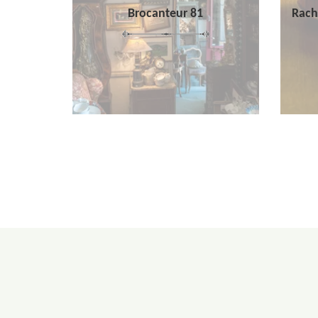
Brocanteur 81
Rach