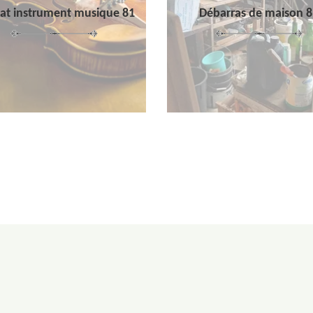
at instrument musique 81
Débarras de maison 8