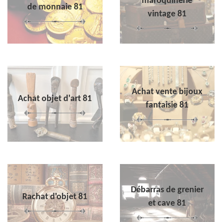
maroquinerie
de monnaie 81
vintage 81
Achat vente bijoux
Achat objet d'art 81
fantaisie 81
Débarras de grenier
Rachat d'objet 81
et cave 81