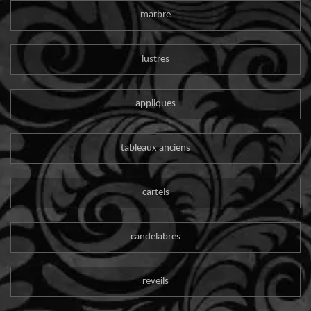
marbre
lustres
appliques
tableaux anciens
cartels
candelabres
reveils