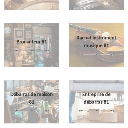
Rachat instrument
Brocanteur 81
musique 81
Débarras de maison
Entreprise de
81
débarras 81