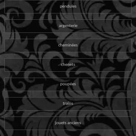
pendules
argenterie
cheminées
chenets
poupées
trains
jouets anciens