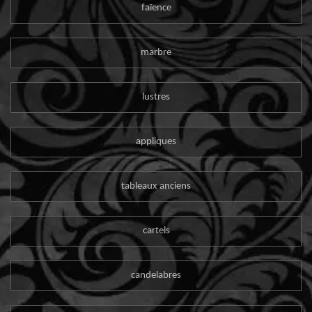
faïence
marbre
lustres
appliques
tableaux anciens
cartels
candelabres