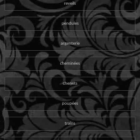
reveils
pendules
argenterie
cheminées
chenets
poupées
trains