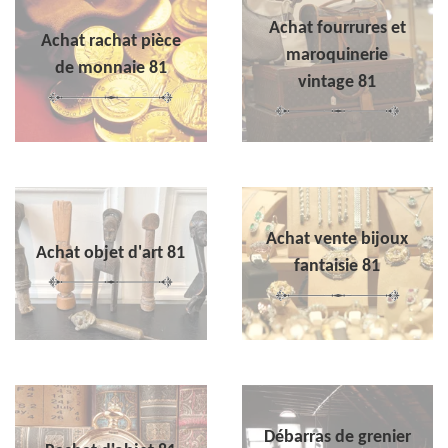
Achat fourrures et
Achat rachat pièce
maroquinerie
de monnaie 81
vintage 81
Achat vente bijoux
Achat objet d'art 81
fantaisie 81
Débarras de grenier