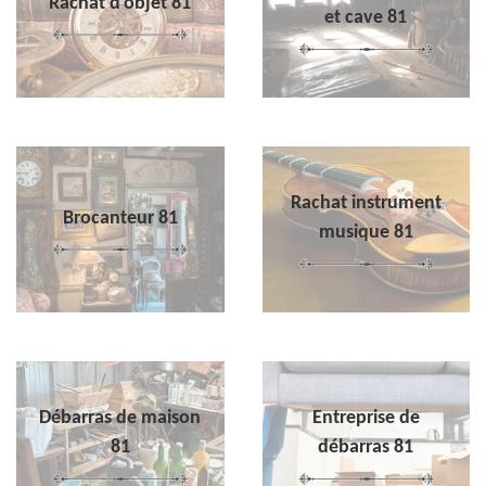
Rachat d'objet 81
et cave 81
Rachat instrument
Brocanteur 81
musique 81
Débarras de maison
Entreprise de
81
débarras 81