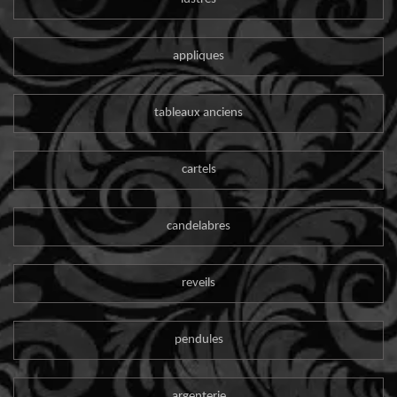
appliques
tableaux anciens
cartels
candelabres
reveils
pendules
argenterie