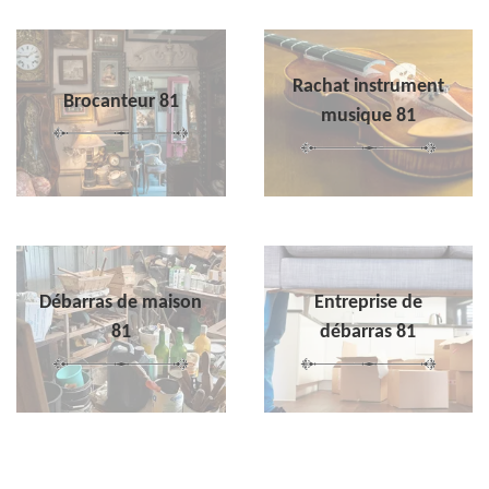
Rachat instrument
Brocanteur 81
musique 81
Débarras de maison
Entreprise de
81
débarras 81