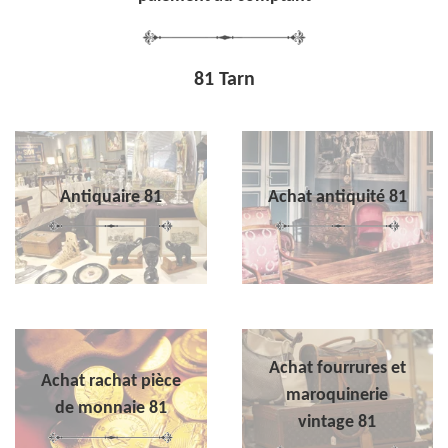
81 Tarn
Antiquaire 81
Achat antiquité 81
Achat fourrures et
Achat rachat pièce
maroquinerie
de monnaie 81
vintage 81