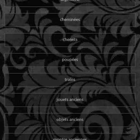
cheminées
chenets
poupées
trains
jouets anciens
objets anciens
montre anciennes