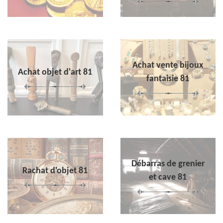
Achat vente bijoux
Achat objet d'art 81
fantaisie 81
Débarras de grenier
Rachat d'objet 81
et cave 81