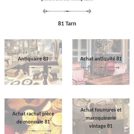
81 Tarn
Antiquaire 81
Achat antiquité 81
Achat fourrures et
Achat rachat pièce
maroquinerie
de monnaie 81
vintage 81