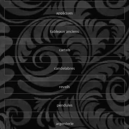
appliques
tableaux anciens
cartels
candelabres
reveils
pendules
argenterie