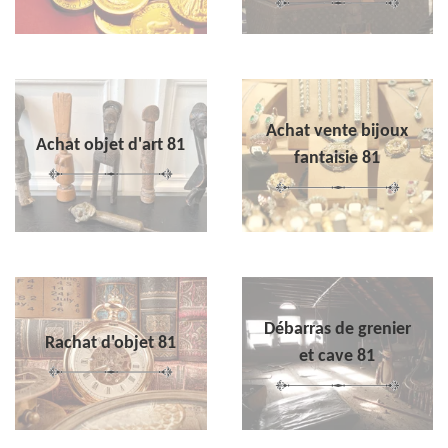
Achat vente bijoux
Achat objet d'art 81
fantaisie 81
Débarras de grenier
Rachat d'objet 81
et cave 81