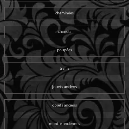
cheminées
chenets
poupées
trains
jouets anciens
objets anciens
montre anciennes