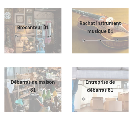
Rachat instrument
Brocanteur 81
musique 81
Débarras de maison
Entreprise de
81
débarras 81